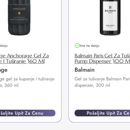
stanju
Ima na stanju
e Anchorage Gel Za
Balmain Paris Gel Za Tuši
 I Tuširanje 360 Ml
Pump Dispenser 300 M
age
Balmain
e gel za kupanje i tuširanje
Gel za tuširanje Balmain Pa
, 360 ml
dispenzer, 300 ml
šaljite Upit Za Cenu
Pošaljite Upit Za C