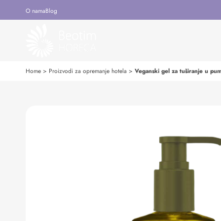
O nama
Blog
Home
>
Proizvodi za opremanje hotela
>
Veganski gel za tuširanje u p