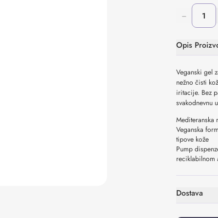
−
Opis Proizv
Veganski gel z
nežno čisti ko
iritacije. Bez
svakodnevnu u
Mediteranska m
Veganska formu
tipove kože
Pump dispenze
reciklabilno
Dostava