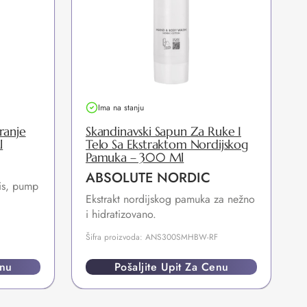
Ima na stanju
ranje
Skandinavski Sapun Za Ruke I
l
Telo Sa Ekstraktom Nordijskog
Pamuka – 300 Ml
ABSOLUTE NORDIC
ris, pump
Ekstrakt nordijskog pamuka za nežno
L
i hidratizovano.
f
Šifra proizvoda: ANS300SMHBW-RF
Š
enu
Pošaljite Upit Za Cenu