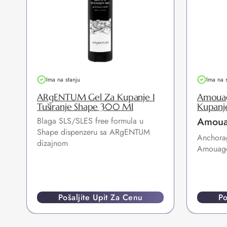
Ima na stanju
Ima na 
ARgENTUM Gel Za Kupanje I
Amouag
Tuširanje Shape 300 Ml
Kupanje
Amou
Blaga SLS/SLES free formula u
Shape dispenzeru sa ARgENTUM
Anchorag
dizajnom
Amouage
Pošaljite Upit Za Cenu
Po