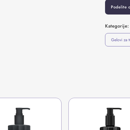
Podelite 
Kategorije:
Gelovi za t