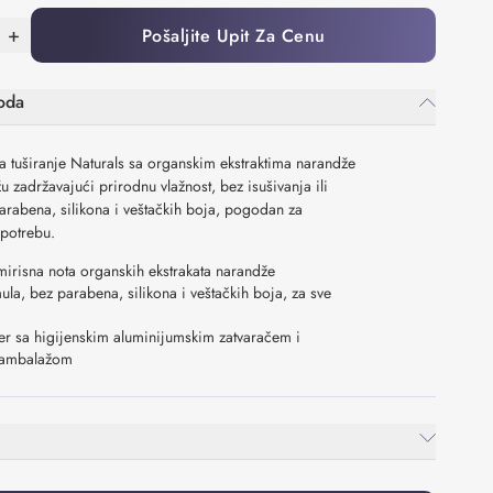
+
Pošaljite Upit Za Cenu
oda
a tuširanje Naturals sa organskim ekstraktima narandže
žu zadržavajući prirodnu vlažnost, bez isušivanja ili
 parabena, silikona i veštačkih boja, pogodan za
potrebu.
irisna nota organskih ekstrakata narandže
la, bez parabena, silikona i veštačkih boja, za sve
r sa higijenskim aluminijumskim zatvaračem i
m ambalažom