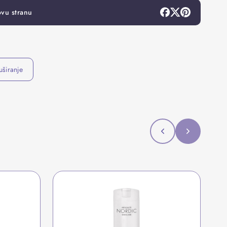
ovu stranu
uširanje