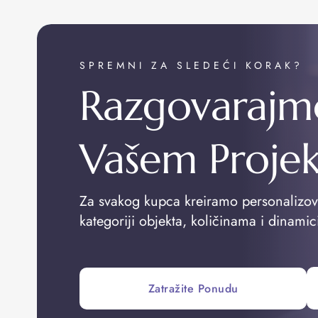
SPREMNI ZA SLEDEĆI KORAK?
Razgovarajm
Vašem Proje
Za svakog kupca kreiramo personalizo
kategoriji objekta, količinama i dinamic
Zatražite Ponudu