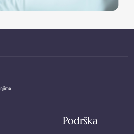
enjima
Podrška