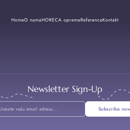
Home
O nama
HORECA oprema
Reference
Kontakt
Newsletter Sign-Up
*
Subscribe no
Email
*