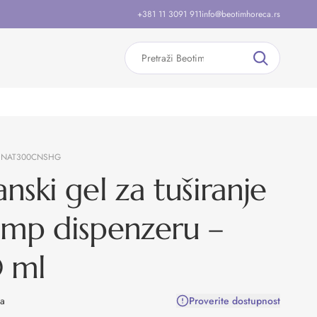
+381 11 3091 911
info@beotimhoreca.rs
:
NAT300CNSHG
nski gel za tuširanje
mp dispenzeru –
 ml
na
Proverite dostupnost