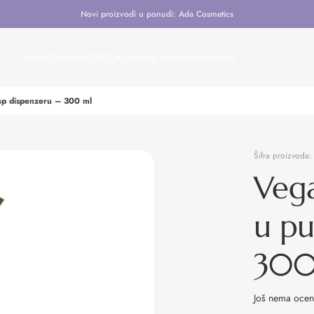
Novi proizvodi u ponudi: Ada Cosmetics
Home
O nama
HORECA oprema
Reference
Kontakt
ump dispenzeru – 300 ml
Šifra proizvoda
Vega
u pu
300
Još nema oce