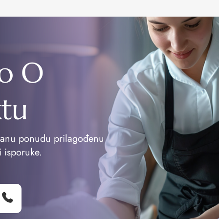
o O
ktu
vanu ponudu prilagođenu
i isporuke.