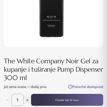
The White Company Noir Gel za
kupanje i tuširanje Pump Dispenser
300 ml
Još nema ocena — dodaj prvu
Proverite dostupnost
−
+
Pošaljite Upit Za Cenu