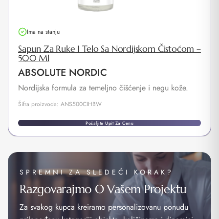
Ima na stanju
Sapun Za Ruke I Telo Sa Nordijskom Čistoćom –
500 Ml
ABSOLUTE NORDIC
Nordijska formula za temeljno čišćenje i negu kože.
Šifra proizvoda: ANS500CIHBW
Pošaljite Upit Za Cenu
SPREMNI ZA SLEDEĆI KORAK?
Razgovarajmo O Vašem Projektu
Za svakog kupca kreiramo personalizovanu ponudu