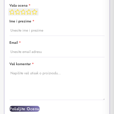
Vaša ocena
*
Ime i prezime
*
Email
*
Vaš komentar
*
Pošaljite Ocenu