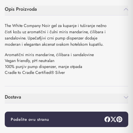
Opis Proizvoda
The White Company Noir gel za kupanje i tuširanje nežno
čisti kožu uz aromatični i čulni miris mandarine, ćilibara i
sandalovine. Upečatljivi crni pump dispenzer dodaje
moderan i elegantan akcenat svakom hotelskom kupatilu.
Aromatični miris mandarine, ćilibara i sandalovine
Vegan friendly, pH neutralan
100% punjiv pump dispenzer, manje otpada
Cradle to Cradle Certified® Silver
Dostava
Podelite ovu stranu