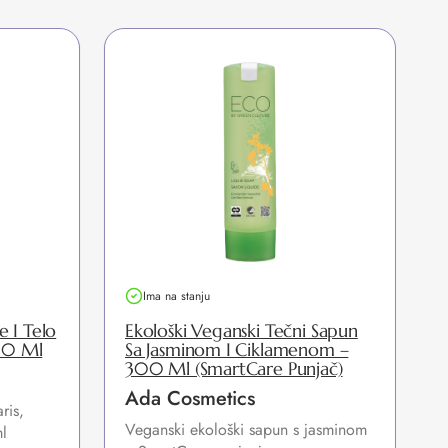
Ima na stanju
e I Telo
Ekološki Veganski Tečni Sapun
00 Ml
Sa Jasminom I Ciklamenom –
300 Ml (SmartCare Punjač)
Ada Cosmetics
ris,
Veganski ekološki sapun s jasminom
K
l