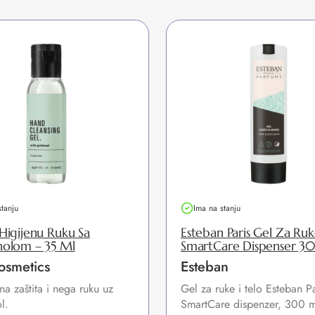
stanju
Ima na stanju
Higijenu Ruku Sa
Esteban Paris Gel Za Ruk
nolom – 35 Ml
SmartCare Dispenser 3
osmetics
Esteban
a zaštita i nega ruku uz
Gel za ruke i telo Esteban Pa
l.
SmartCare dispenzer, 300 m