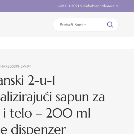
+381 11 3091 911
info@beotimhoreca.rs
:
NAR200SPHBW-RF
nski 2-u-1
talizirajući sapun za
 i telo – 200 ml
e dispenzer