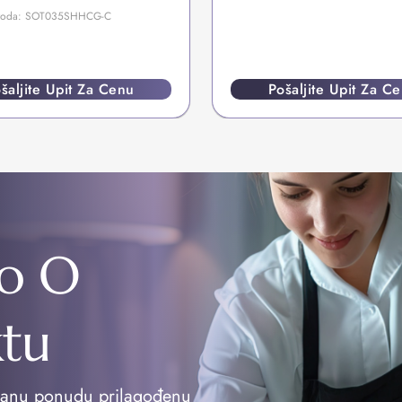
izvoda: SOT035SHHCG-C
šaljite Upit Za Cenu
Pošaljite Upit Za C
o O
ktu
vanu ponudu prilagođenu