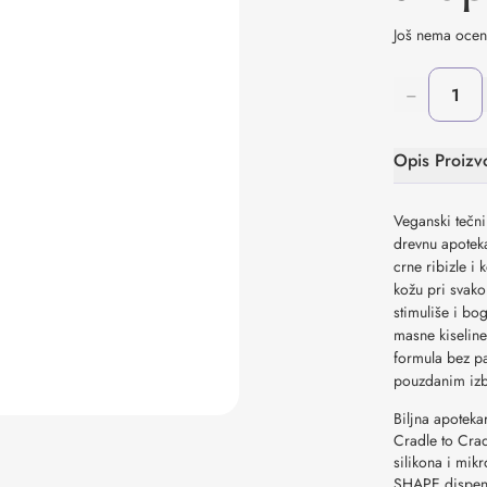
Još nema oce
−
Opis Proizv
Veganski tečni
drevnu apoteka
crne ribizle i 
kožu pri svako
stimuliše i bo
masne kiseline
formula bez pa
pouzdanim izb
Biljna apoteka
Cradle to Crad
silikona i mikr
SHAPE dispen