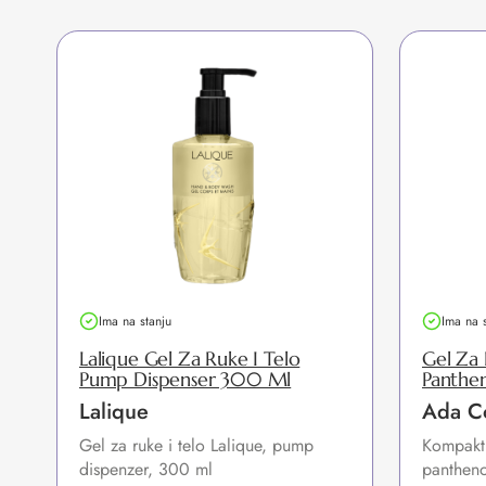
Ima na stanju
Ima na 
Lalique Gel Za Ruke I Telo
Gel Za 
Pump Dispenser 300 Ml
Panthe
Lalique
Ada C
Gel za ruke i telo Lalique, pump
Kompaktn
dispenzer, 300 ml
pantheno