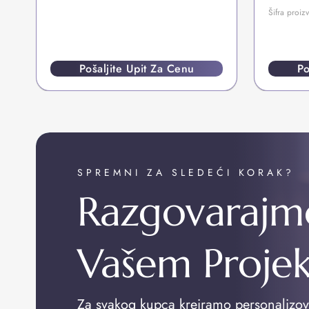
Šifra pro
Pošaljite Upit Za Cenu
Po
SPREMNI ZA SLEDEĆI KORAK?
Razgovarajm
Vašem Proje
Za svakog kupca kreiramo personalizo