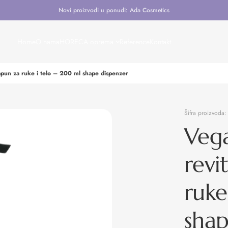
Novi proizvodi u ponudi: Ada Cosmetics
Home
O nama
HORECA oprema
Reference
Kontakt
 sapun za ruke i telo – 200 ml shape dispenzer
Šifra proizvoda
Vega
revi
ruke
shap