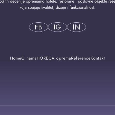
od tri decenije opremamo hotele, restorane i poslovne objekte reš
koja spajaju kvalitet, dizajn i funkcionalnost.
Home
O nama
HORECA oprema
Reference
Kontakt