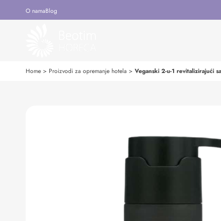
O nama
Blog
Home
>
Proizvodi za opremanje hotela
>
Veganski 2-u-1 revitalizirajući