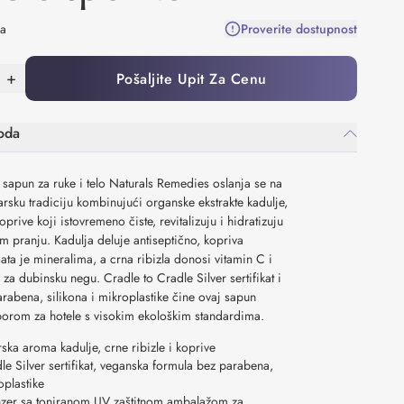
na
Proverite dostupnost
+
Pošaljite Upit Za Cenu
oda
 sapun za ruke i telo Naturals Remedies oslanja se na
rsku tradiciju kombinujući organske ekstrakte kadulje,
koprive koji istovremeno čiste, revitalizuju i hidratizuju
m pranju. Kadulja deluje antiseptično, kopriva
gata je mineralima, a crna ribizla donosi vitamin C i
 za dubinsku negu. Cradle to Cradle Silver sertifikat i
rabena, silikona i mikroplastike čine ovaj sapun
orom za hotele s visokim ekološkim standardima.
rska aroma kadulje, crne ribizle i koprive
le Silver sertifikat, veganska formula bez parabena,
oplastike
zer sa toniranom UV zaštitnom ambalažom za