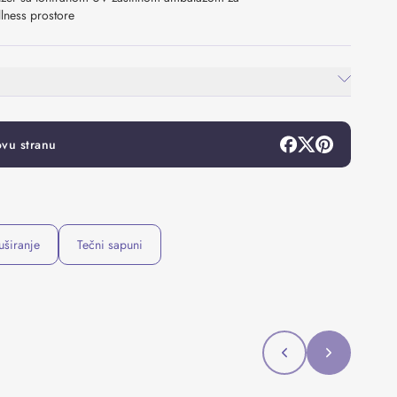
lness prostore
ovu stranu
uširanje
Tečni sapuni