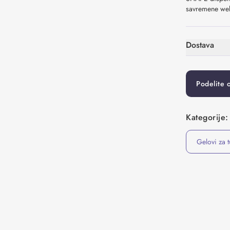
savremene wel
Dostava
Podelite 
Kategorije:
Gelovi za t