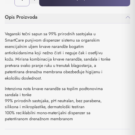
Opis Proizvoda
Veganski tečni sapun sa 99% prirodnih sastojaka u
SmartCare punjivom dispenzer sistemu sa organskim
esencijalnim uljem krvave narandže bogatim
antioksidansima koji nežno čisti i neguje čak i osetljivu
kožu. Mirisna kombinacija krvave narandže, sandala i tonke
pretvara svako pranje ruku u trenutak blagostanja, a
patentirana drenažna membrana obezbeđuje higijenu i
ekološku doslednost.
Intenzivna nota krvave narandže sa toplim podtonovima
sandala i tonke
99% prirodnih sastojaka, pH neutralan, bez parabena,
silikona i mikroplastike, dermatološki testiran
100% reciklabilni mono-materijalni dispenzer sa
patentiranom drenažnom membranom