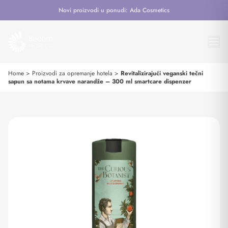
Novi proizvodi u ponudi: Ada Cosmetics
Home
>
Proizvodi za opremanje hotela
>
Revitalizirajući veganski tečni
sapun sa notama krvave narandže – 300 ml smartcare dispenzer