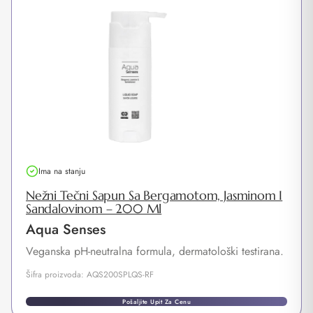
Ima na stanju
Nežni Tečni Sapun Sa Bergamotom, Jasminom I
Sandalovinom – 200 Ml
Aqua Senses
Veganska pH-neutralna formula, dermatološki testirana.
Šifra proizvoda: AQS200SPLQS-RF
Pošaljite Upit Za Cenu