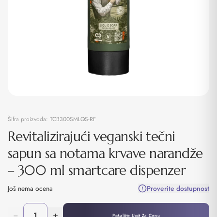
Šifra proizvoda:
TCB300SMLQS-RF
Revitalizirajući veganski tečni
sapun sa notama krvave narandže
– 300 ml smartcare dispenzer
Još nema ocena
Proverite dostupnost
−
+
Pošaljite Upit Za Cenu