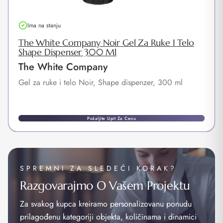
Ima na stanju
The White Company Noir Gel Za Ruke I Telo
Shape Dispenser 300 Ml
The White Company
Gel za ruke i telo Noir, Shape dispenzer, 300 ml
Pošaljite Upit Za Cenu
SPREMNI ZA SLEDEĆI KORAK?
Razgovarajmo O Vašem Projektu
Za svakog kupca kreiramo personalizovanu ponudu
prilagođenu kategoriji objekta, količinama i dinamici