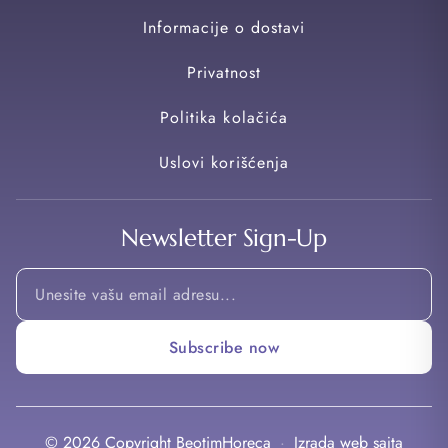
Informacije o dostavi
Privatnost
Politika kolačića
Uslovi korišćenja
Newsletter Sign-Up
*
Email
*
Subscribe now
© 2026 Copyright BeotimHoreca
·
Izrada web sajta