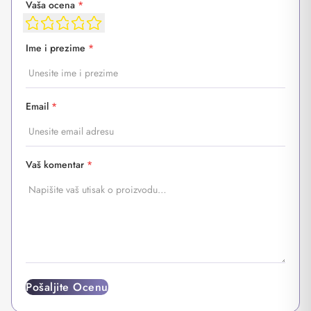
Vaša ocena
*
Ime i prezime
*
Email
*
Vaš komentar
*
Pošaljite Ocenu