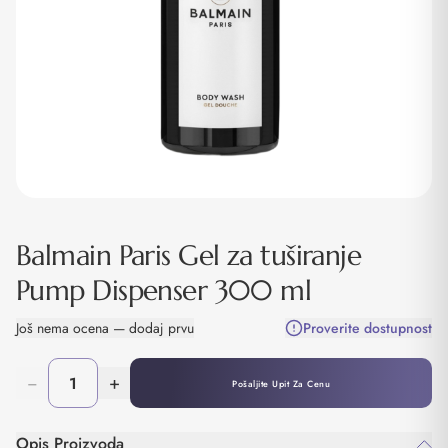
Balmain Paris Gel za tuširanje
Pump Dispenser 300 ml
Još nema ocena — dodaj prvu
Proverite dostupnost
−
+
Pošaljite Upit Za Cenu
Opis Proizvoda