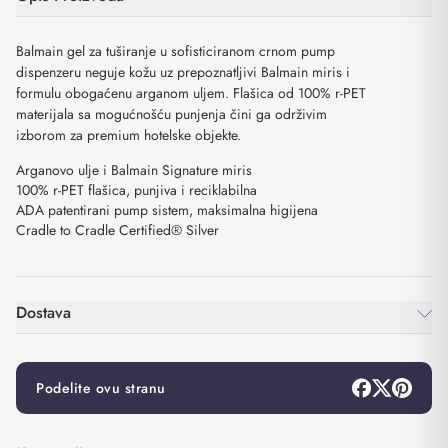
Balmain gel za tuširanje u sofisticiranom crnom pump
dispenzeru neguje kožu uz prepoznatljivi Balmain miris i
formulu obogaćenu arganom uljem. Flašica od 100% r-PET
materijala sa mogućnošću punjenja čini ga održivim
izborom za premium hotelske objekte.
Arganovo ulje i Balmain Signature miris
100% r-PET flašica, punjiva i reciklabilna
ADA patentirani pump sistem, maksimalna higijena
Cradle to Cradle Certified® Silver
Dostava
Podelite ovu stranu