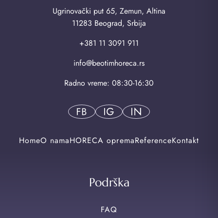
Ugrinovački put 65, Zemun, Altina
11283 Beograd, Srbija
+381 11 3091 911
info@beotimhoreca.rs
Radno vreme: 08:30-16:30
Home
O nama
HORECA oprema
Reference
Kontakt
Podrška
FAQ