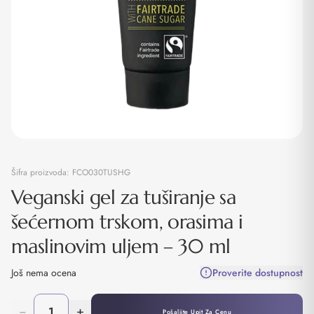
Šifra proizvoda:
FCO030TUSHG
Veganski gel za tuširanje sa
šećernom trskom, orasima i
maslinovim uljem – 30 ml
Još nema ocena
Proverite dostupnost
−
+
Pošaljite Upit Za Cenu