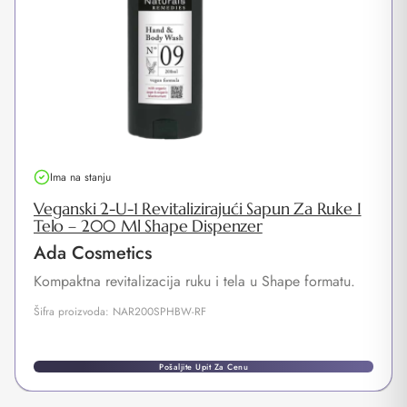
Ima na stanju
Veganski 2-U-1 Revitalizirajući Sapun Za Ruke I
Telo – 200 Ml Shape Dispenzer
Ada Cosmetics
Kompaktna revitalizacija ruku i tela u Shape formatu.
Šifra proizvoda: NAR200SPHBW-RF
Pošaljite Upit Za Cenu