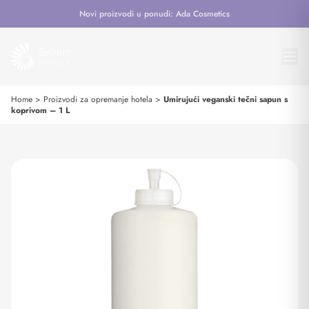
Novi proizvodi u ponudi: Ada Cosmetics
Home
>
Proizvodi za opremanje hotela
>
Umirujući veganski tečni sapun s
koprivom – 1 L