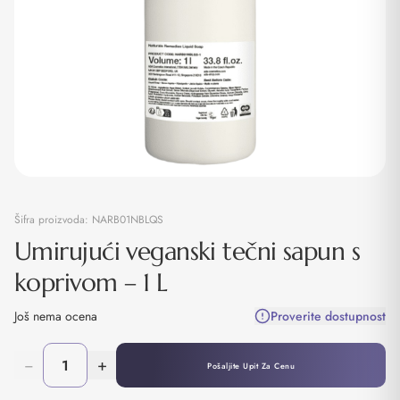
Šifra proizvoda:
NARB01NBLQS
Umirujući veganski tečni sapun s
koprivom – 1 L
Još nema ocena
Proverite dostupnost
−
+
Pošaljite Upit Za Cenu