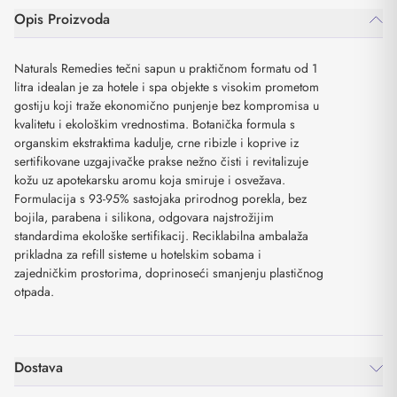
Opis Proizvoda
Naturals Remedies tečni sapun u praktičnom formatu od 1
litra idealan je za hotele i spa objekte s visokim prometom
gostiju koji traže ekonomično punjenje bez kompromisa u
kvalitetu i ekološkim vrednostima. Botanička formula s
organskim ekstraktima kadulje, crne ribizle i koprive iz
sertifikovane uzgajivačke prakse nežno čisti i revitalizuje
kožu uz apotekarsku aromu koja smiruje i osvežava.
Formulacija s 93-95% sastojaka prirodnog porekla, bez
bojila, parabena i silikona, odgovara najstrožijim
standardima ekološke sertifikacij. Reciklabilna ambalaža
prikladna za refill sisteme u hotelskim sobama i
zajedničkim prostorima, doprinoseći smanjenju plastičnog
otpada.
Dostava