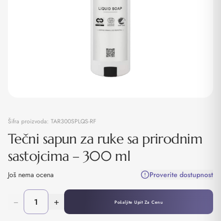
Šifra proizvoda:
TAR300SPLQS-RF
Tečni sapun za ruke sa prirodnim
sastojcima – 300 ml
Još nema ocena
Proverite dostupnost
−
+
Pošaljite Upit Za Cenu