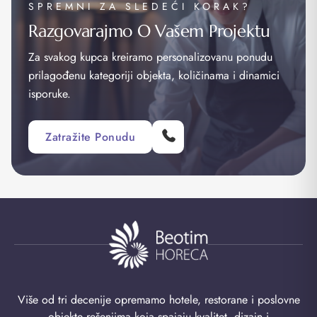
SPREMNI ZA SLEDEĆI KORAK?
Razgovarajmo O Vašem Projektu
Za svakog kupca kreiramo personalizovanu ponudu
prilagođenu kategoriji objekta, količinama i dinamici
isporuke.
Zatražite Ponudu
Više od tri decenije opremamo hotele, restorane i poslovne
objekte rešenjima koja spajaju kvalitet, dizajn i