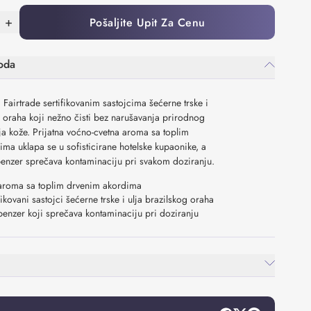
+
Pošaljite Upit Za Cenu
oda
 Fairtrade sertifikovanim sastojcima šećerne trske i
g oraha koji nežno čisti bez narušavanja prirodnog
ja kože. Prijatna voćno-cvetna aroma sa toplim
ma uklapa se u sofisticirane hotelske kupaonike, a
penzer sprečava kontaminaciju pri svakom doziranju.
aroma sa toplim drvenim akordima
fikovani sastojci šećerne trske i ulja brazilskog oraha
penzer koji sprečava kontaminaciju pri doziranju