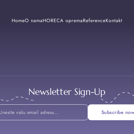
Home
O nama
HORECA oprema
Reference
Kontakt
Newsletter Sign-Up
*
Subscribe no
*
*