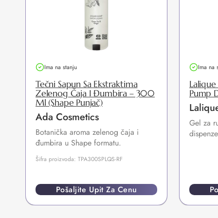
Ima na stanju
Ima na 
Tečni Sapun Sa Ekstraktima
Lalique
Zelenog Čaja I Đumbira – 300
Pump D
Ml (Shape Punjač)
Laliqu
Ada Cosmetics
Gel za r
Botanička aroma zelenog čaja i
dispenze
đumbira u Shape formatu.
Šifra proizvoda: TPA300SPLQS-RF
Pošaljite Upit Za Cenu
Po