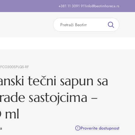
+381 11 3091 911
info@beotimhoreca.rs
:
FCO300SPLQS-RF
nski tečni sapun sa
trade sastojcima –
 ml
na
Proverite dostupnost