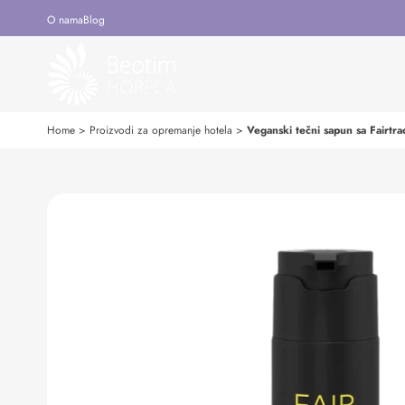
O nama
Blog
Home
>
Proizvodi za opremanje hotela
>
Veganski tečni sapun sa Fairtr