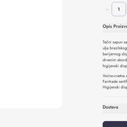
−
Opis Proizv
Tečni sapun sa
ulja brazilsko
barijernog slo
drvenim akordi
higijenski dis
Voćno-cvetna 
Fairtrade serti
Higijenski dis
Dostava