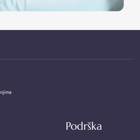
enjima
Podrška