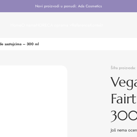
Novi proizvodi u ponudi: Ada Cosmetics
Home
O nama
HORECA oprema
Reference
Kontakt
ade sastojcima – 300 ml
Šifra proizvoda
Vega
Fair
300
Još nema oce