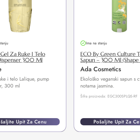
stanju
Ima na stanju
 Gel Za Ruke I Telo
ECO By Green Culture T
ispenser 300 Ml
Sapun – 300 Ml (Shape 
e
Ada Cosmetics
uke i telo Lalique, pump
Ekološko veganski sapun s c
r, 300 ml
notama jasmina.
Šifra proizvoda: EGC300SPLQS-RF
šaljite Upit Za Cenu
Pošaljite Upit Za C