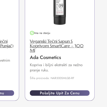
Ima na stanju
ečni
Veganski Tečni Sapun S
Punjač)
Koprivom SmartCare – 300
Ml
Ada Cosmetics
vetnim
Kopriva i biljni ekstrakti za nežno
C
pranje ruku.
Šifra proizvoda: NAR300SMLQS-RF
Š
enu
Pošaljite Upit Za Cenu