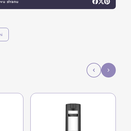
ovu stranu
ni