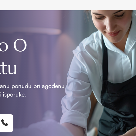
o O
ktu
vanu ponudu prilagođenu
i isporuke.