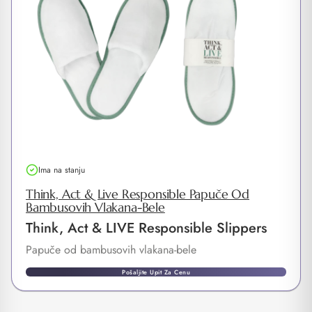
Ima na stanju
Think, Act & Live Responsible Papuče Od
Bambusovih Vlakana-Bele
Think, Act & LIVE Responsible Slippers
Papuče od bambusovih vlakana-bele
Pošaljite Upit Za Cenu