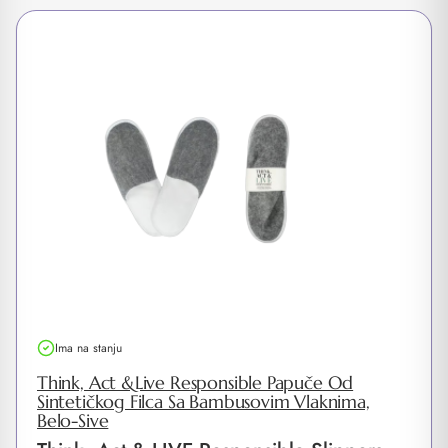
Ima na stanju
Think, Act &Live Responsible Papuče Od
Sintetičkog Filca Sa Bambusovim Vlaknima,
Belo-Sive