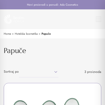
Novi proizvodi u ponudi: Ada Cosmetics
Home
>
Hotelska kozmetika
>
Papuče
Papuče
Sortiraj po
3 proizvoda