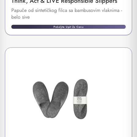
Think, Act & LIVE Responsible Slippers
Papuče od sintetičkog filca sa bambusovim vlaknima -
belo sive
Pošaljite Upit Za Cenu