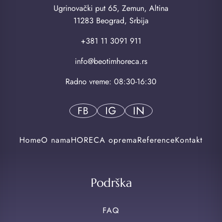
Ugrinovački put 65, Zemun, Altina
11283 Beograd, Srbija
+381 11 3091 911
info@beotimhoreca.rs
Radno vreme: 08:30-16:30
Home
O nama
HORECA oprema
Reference
Kontakt
Podrška
FAQ