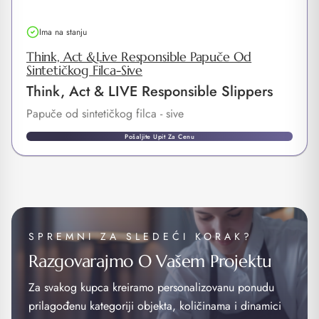
Ima na stanju
Think, Act &Live Responsible Papuče Od
Sintetičkog Filca-Sive
Think, Act & LIVE Responsible Slippers
Papuče od sintetičkog filca - sive
Pošaljite Upit Za Cenu
SPREMNI ZA SLEDEĆI KORAK?
Razgovarajmo O Vašem Projektu
Za svakog kupca kreiramo personalizovanu ponudu
prilagođenu kategoriji objekta, količinama i dinamici