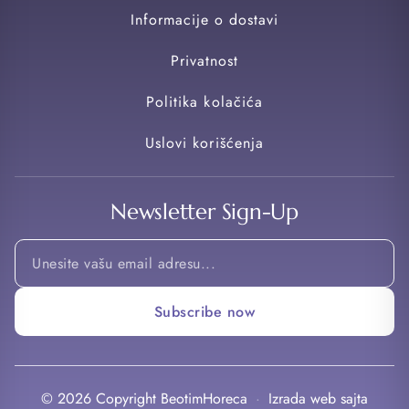
Informacije o dostavi
Privatnost
Politika kolačića
Uslovi korišćenja
Newsletter Sign-Up
Email
Email
Email
Subscribe now
© 2026 Copyright BeotimHoreca
·
Izrada web sajta