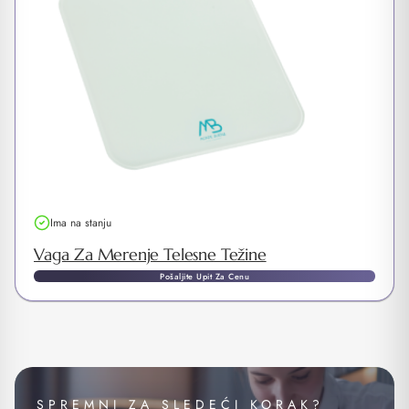
Ima na stanju
Vaga Za Merenje Telesne Težine
Pošaljite Upit Za Cenu
SPREMNI ZA SLEDEĆI KORAK?