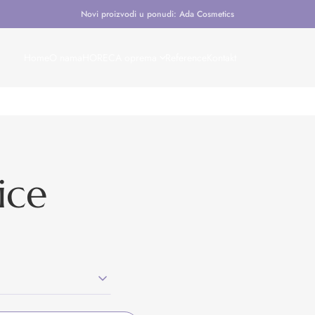
Novi proizvodi u ponudi: Ada Cosmetics
Home
O nama
HORECA oprema
Reference
Kontakt
ice