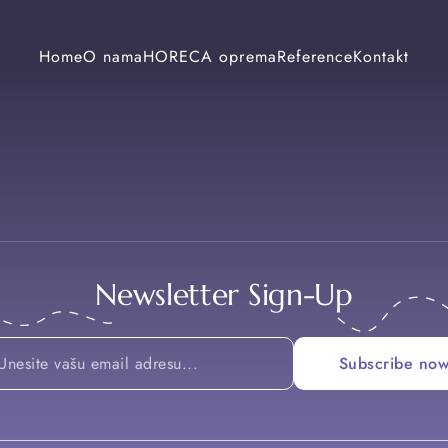
Home
O nama
HORECA oprema
Reference
Kontakt
Newsletter Sign-Up
*
Subscribe no
Email
Email