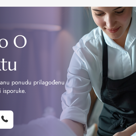
o O
ktu
vanu ponudu prilagođenu
i isporuke.