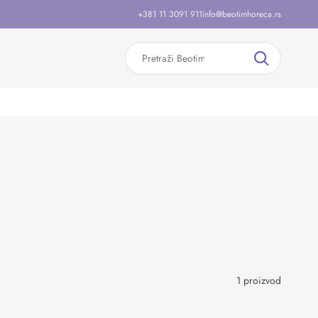
+381 11 3091 911
info@beotimhoreca.rs
1 proizvod