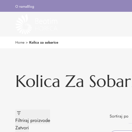
O nama
Blog
Home
>
Kolica za sobarice
Kolica Za Sobar
Sortiraj po
Filtriraj proizvode
Zatvori