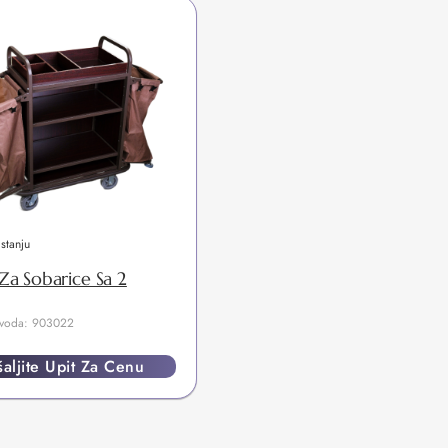
stanju
 Za Sobarice Sa 2
izvoda: 903022
aljite Upit Za Cenu