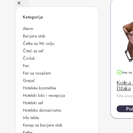
Kategorija
Alarm
Barijera stub
Četka za Wc solju
Čitač za sef
Čiviluk
Fen
Ima na 
Fen sa nosačem
Grejač
Kolica
Hotelska kozmetika
Džaka
Hotelski lobi i recepcija
Šifra pro
Hotelski sef
Poš
Hotelsko domaćinstvo
Info tabla
Kanap za barijera stub
Ketler