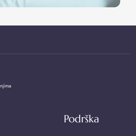
enjima
Podrška