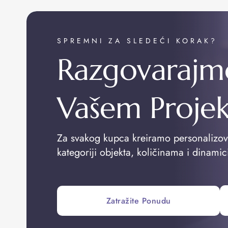
SPREMNI ZA SLEDEĆI KORAK?
Razgovarajm
Vašem Proje
Za svakog kupca kreiramo personalizo
kategoriji objekta, količinama i dinamic
Zatražite Ponudu