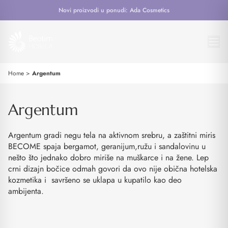
Novi proizvodi u ponudi: Ada Cosmetics
Home
>
Argentum
Argentum
Argentum gradi negu tela na aktivnom srebru, a zaštitni miris
BECOME spaja bergamot, geranijum,ružu i sandalovinu u
nešto što jednako dobro miriše na muškarce i na žene. Lep
crni dizajn bočice odmah govori da ovo nije obična hotelska
kozmetika i savršeno se uklapa u kupatilo kao deo
ambijenta.