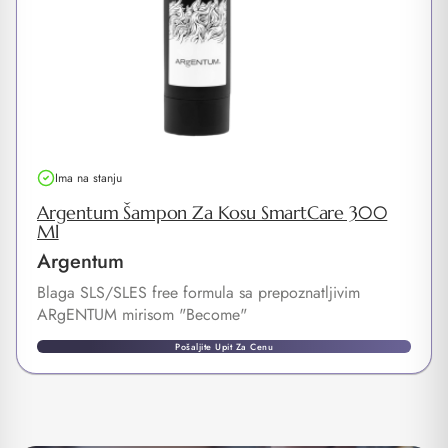
Ima na stanju
Argentum Šampon Za Kosu SmartCare 300
Ml
Argentum
Blaga SLS/SLES free formula sa prepoznatljivim
ARgENTUM mirisom "Become"
Pošaljite Upit Za Cenu