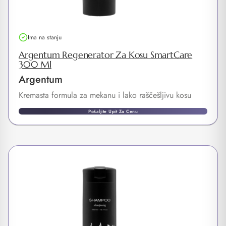
Ima na stanju
Argentum Regenerator Za Kosu SmartCare
300 Ml
Argentum
Kremasta formula za mekanu i lako raščešljivu kosu
Pošaljite Upit Za Cenu