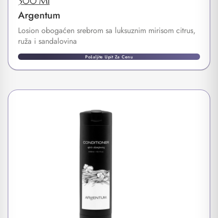
300 Ml
Argentum
Losion obogaćen srebrom sa luksuznim mirisom citrus,
ruža i sandalovina
Pošaljite Upit Za Cenu