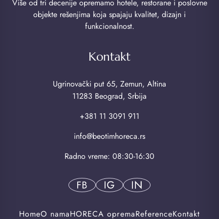
Više od tri decenije opremamo hotele, restorane i poslovne
objekte rešenjima koja spajaju kvalitet, dizajn i
funkcionalnost.
Kontakt
Ugrinovački put 65, Zemun, Altina
11283 Beograd, Srbija
+381 11 3091 911
info@beotimhoreca.rs
Radno vreme: 08:30-16:30
Home
O nama
HORECA oprema
Reference
Kontakt