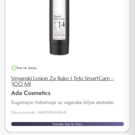
Ima na stanju
Veganski Losion Za Ruke I Telo SmartCare –
300 Ml
Ada Cosmetics
Dugotrajno hidratizuje uz veganske biljne ekstrakte.
Šifra proizvoda: NAR300SMHBL-RF
Pošaljite Upit Za Cenu