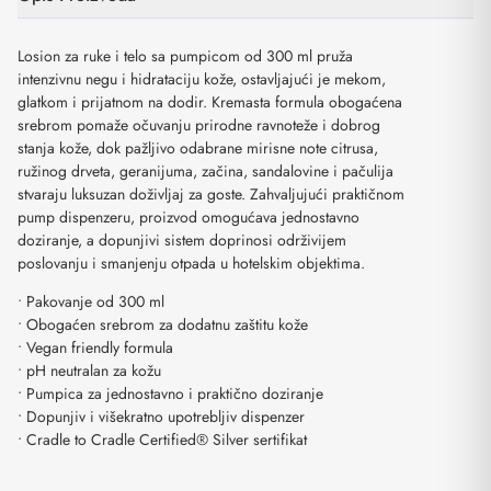
Losion za ruke i telo sa pumpicom od 300 ml pruža
intenzivnu negu i hidrataciju kože, ostavljajući je mekom,
glatkom i prijatnom na dodir. Kremasta formula obogaćena
srebrom pomaže očuvanju prirodne ravnoteže i dobrog
stanja kože, dok pažljivo odabrane mirisne note citrusa,
ružinog drveta, geranijuma, začina, sandalovine i pačulija
stvaraju luksuzan doživljaj za goste. Zahvaljujući praktičnom
pump dispenzeru, proizvod omogućava jednostavno
doziranje, a dopunjivi sistem doprinosi održivijem
poslovanju i smanjenju otpada u hotelskim objektima.
• Pakovanje od 300 ml
• Obogaćen srebrom za dodatnu zaštitu kože
• Vegan friendly formula
• pH neutralan za kožu
• Pumpica za jednostavno i praktično doziranje
• Dopunjiv i višekratno upotrebljiv dispenzer
• Cradle to Cradle Certified® Silver sertifikat