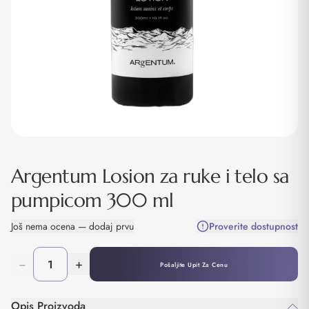
Argentum Losion za ruke i telo sa
pumpicom 300 ml
Još nema ocena — dodaj prvu
Proverite dostupnost
−
+
Pošaljite Upit Za Cenu
Opis Proizvoda