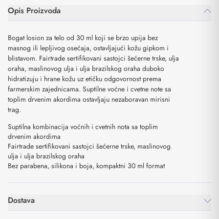
Opis Proizvoda
Bogat losion za telo od 30 ml koji se brzo upija bez
masnog ili lepljivog osećaja, ostavljajući kožu gipkom i
blistavom. Fairtrade sertifikovani sastojci šećerne trske, ulja
oraha, maslinovog ulja i ulja brazilskog oraha duboko
hidratizuju i hrane kožu uz etičku odgovornost prema
farmerskim zajednicama. Suptilne voćne i cvetne note sa
toplim drvenim akordima ostavljaju nezaboravan mirisni
trag.
Suptilna kombinacija voćnih i cvetnih nota sa toplim
drvenim akordima
Fairtrade sertifikovani sastojci šećerne trske, maslinovog
ulja i ulja brazilskog oraha
Bez parabena, silikona i boja, kompaktni 30 ml format
Dostava