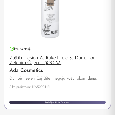
Ima na stanju
Zaštitni Losion Za Ruke I Telo Sa Đumbirom I
Zelenim Čajem – 500 Ml
Ada Cosmetics
Đumbir i zeleni čaj štite i neguju kožu tokom dana.
Šifra proizvoda: TPA500CIHBL
Pošaljite Upit Za Cenu