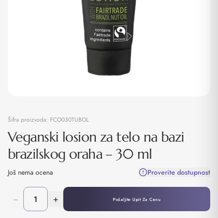
Šifra proizvoda:
FCO030TUBOL
Veganski losion za telo na bazi
brazilskog oraha – 30 ml
Još nema ocena
Proverite dostupnost
−
+
Pošaljite Upit Za Cenu