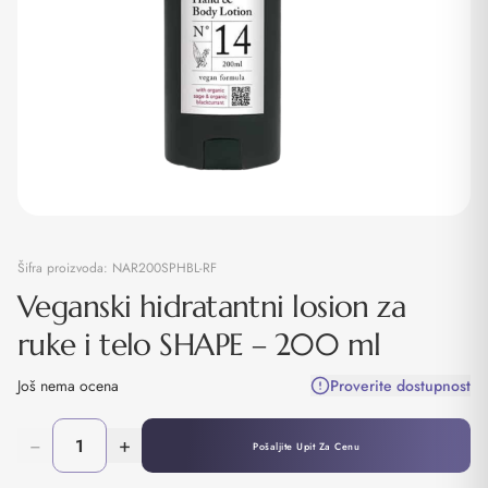
Šifra proizvoda:
NAR200SPHBL-RF
Veganski hidratantni losion za
ruke i telo SHAPE – 200 ml
Još nema ocena
Proverite dostupnost
−
+
Pošaljite Upit Za Cenu