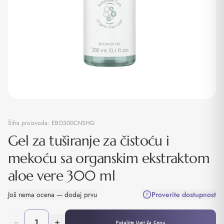
Šifra proizvoda:
EBO300CNSHG
Gel za tuširanje za čistoću i
mekoću sa organskim ekstraktom
aloe vere 300 ml
Još nema ocena — dodaj prvu
Proverite dostupnost
−
+
Pošaljite Upit Za Cenu