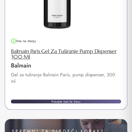
Ima na stanju
Balmain Paris Gel Za Tuširanje Pump Dispenser
300 Ml
Balmain
Gel za tuširanje Balmain Paris, pump dispenzer, 300
ml
Pošaljite Upit Za Cenu
SPREMNI ZA SLEDEĆI KORAK?