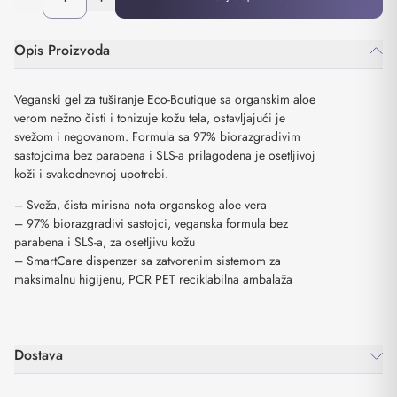
Opis Proizvoda
Veganski gel za tuširanje Eco-Boutique sa organskim aloe
verom nežno čisti i tonizuje kožu tela, ostavljajući je
svežom i negovanom. Formula sa 97% biorazgradivim
sastojcima bez parabena i SLS-a prilagodena je osetljivoj
koži i svakodnevnoj upotrebi.
– Sveža, čista mirisna nota organskog aloe vera
– 97% biorazgradivi sastojci, veganska formula bez
parabena i SLS-a, za osetljivu kožu
– SmartCare dispenzer sa zatvorenim sistemom za
maksimalnu higijenu, PCR PET reciklabilna ambalaža
Dostava