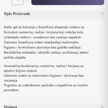
Opis Proizvoda
Nežni gel za tuširanje u SmartCare dispenzer sistemu sa
formulom ruzmarina, melise i timijana koji ostavlja kožu
svilenkasto mekom i osveženom bez osećaja napetosti.
Zatvoreni SmartCare sistem obezbeđuje maksimalnu
higijenu i kontrolisano doziranje bez gubitka sadržaja.
Reciklabilna ambalaža i ekološki sastojci podržavaju zelenu
politiku objekta.
Aromatična kombinacija ruzmarina, melise i timijana sa
alpskim biljnim notama
Zatvoreni sistem za maksimalnu higijenu i doziranje bez
rasipanja
Pogodno za svakodnevnu upotrebu u kupatilima sa visokim
prometom
Dostava