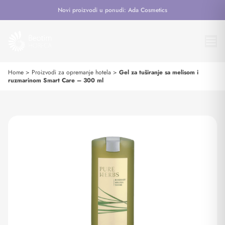
Novi proizvodi u ponudi: Ada Cosmetics
Home
>
Proizvodi za opremanje hotela
>
Gel za tuširanje sa melisom i
ruzmarinom Smart Care – 300 ml