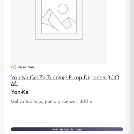
Ima na stanju
Yon-Ka Gel Za Tuširanje Pump Dispenser 300
Ml
Yon-Ka
Gel za tuširanje, pump dispenzer, 300 ml
Pošaljite Upit Za Cenu