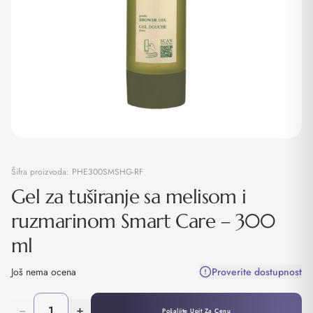
Šifra proizvoda:
PHE300SMSHG-RF
Gel za tuširanje sa melisom i
ruzmarinom Smart Care – 300
ml
Još nema ocena
Proverite dostupnost
−
+
Pošaljite Upit Za Cenu