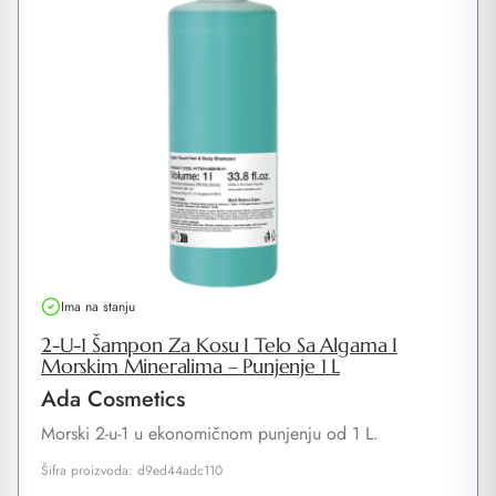
Ima na stanju
2-U-1 Šampon Za Kosu I Telo Sa Algama I
Morskim Mineralima – Punjenje 1 L
Ada Cosmetics
Morski 2-u-1 u ekonomičnom punjenju od 1 L.
Šifra proizvoda: d9ed44adc110