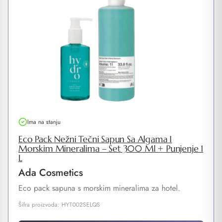
Ima na stanju
Eco Pack Nežni Tečni Sapun Sa Algama I
Morskim Mineralima – Set 300 Ml + Punjenje 1
L
Ada Cosmetics
Eco pack sapuna s morskim mineralima za hotel.
Šifra proizvoda: HYT002SELQS