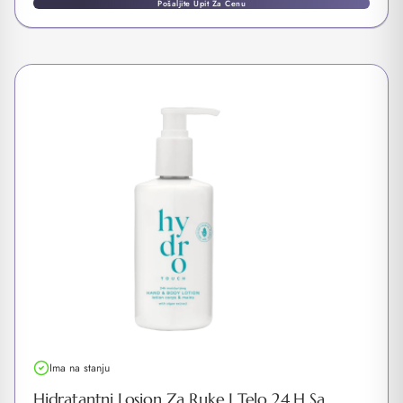
Pošaljite Upit Za Cenu
Ima na stanju
Hidratantni Losion Za Ruke I Telo 24 H Sa