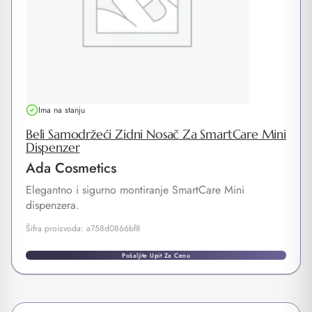
Ima na stanju
Beli Samodržeći Zidni Nosač Za SmartCare Mini
Dispenzer
Ada Cosmetics
Elegantno i sigurno montiranje SmartCare Mini
dispenzera.
Šifra proizvoda: a758d0866bf8
Pošaljite Upit Za Cenu