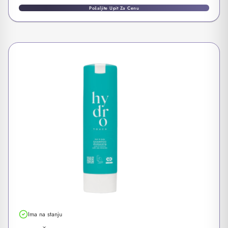
Pošaljite Upit Za Cenu
Ima na stanju