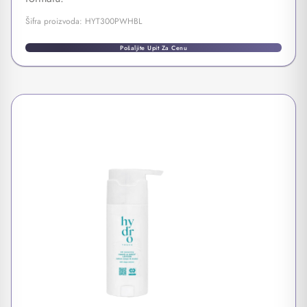
Šifra proizvoda: HYT300PWHBL
Pošaljite Upit Za Cenu