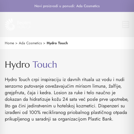
Novi proizvodi u ponudi: Ada Cosmetics
Home
>
Ada Cosmetics
>
Hydro Touch
Hydro
Touch
Hydro Touch crpi inspiraciju iz davnih rituala uz vodu i nudi
senzorno putovanje osvežavajućim mirisom limuna, žalfije,
grejpfruta, čaja i kedra. Losion za ruke i telo naučno je
dokazan da hidratizuje kožu 24 sata već posle prve upotrebe,
što ga čini jedinstvenim u hotelskoj kozmetici. Dispenzeri su
izrađeni od 100% recikliranog priobalnog plastičnog otpada
prikupljenog u saradnji sa organizacijom Plastic Bank.