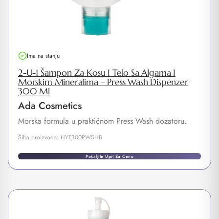
Ima na stanju
2-U-1 Šampon Za Kosu I Telo Sa Algama I
Morskim Mineralima – Press Wash Dispenzer
300 Ml
Ada Cosmetics
Morska formula u praktičnom Press Wash dozatoru.
Šifra proizvoda: HYT300PWSHB
Pošaljite Upit Za Cenu