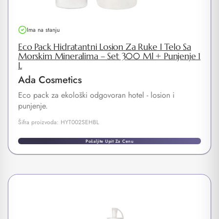
Ima na stanju
Eco Pack Hidratantni Losion Za Ruke I Telo Sa
Morskim Mineralima – Set 300 Ml + Punjenje 1
L
Ada Cosmetics
Eco pack za ekološki odgovoran hotel - losion i
punjenje.
Šifra proizvoda: HYT002SEHBL
Pošaljite Upit Za Cenu