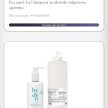
Eco pack 2-u-1 šampona za ekološki odgovornu
upotrebu.
Šifra proizvoda: HYT002SESHB
Pošaljite Upit Za Cenu