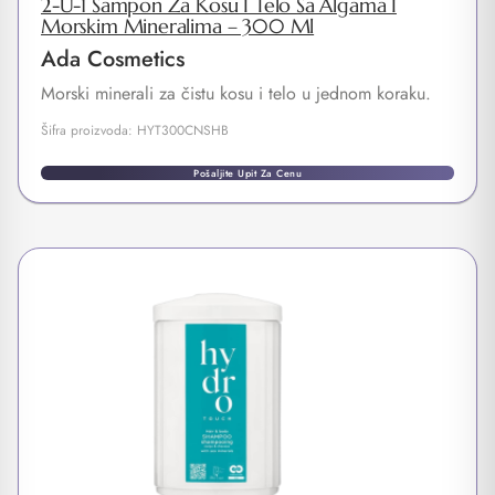
2-U-1 Šampon Za Kosu I Telo Sa Algama I
Morskim Mineralima – 300 Ml
Ada Cosmetics
Morski minerali za čistu kosu i telo u jednom koraku.
Šifra proizvoda: HYT300CNSHB
Pošaljite Upit Za Cenu