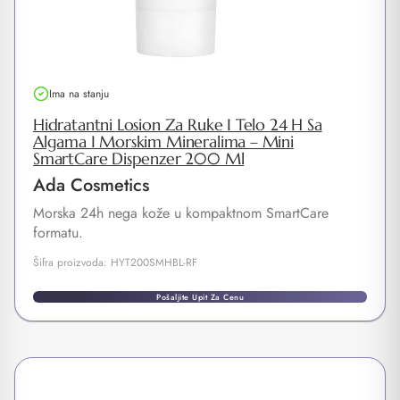
Ima na stanju
Hidratantni Losion Za Ruke I Telo 24 H Sa
Algama I Morskim Mineralima – Mini
SmartCare Dispenzer 200 Ml
Ada Cosmetics
Morska 24h nega kože u kompaktnom SmartCare
formatu.
Šifra proizvoda: HYT200SMHBL-RF
Pošaljite Upit Za Cenu