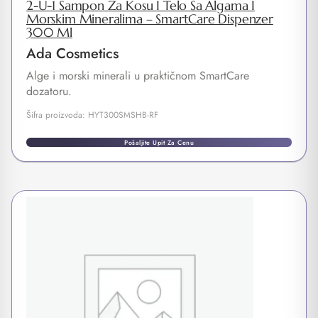
2-U-1 Šampon Za Kosu I Telo Sa Algama I
Morskim Mineralima – SmartCare Dispenzer
300 Ml
Ada Cosmetics
Alge i morski minerali u praktičnom SmartCare
dozatoru.
Šifra proizvoda: HYT300SMSHB-RF
Pošaljite Upit Za Cenu