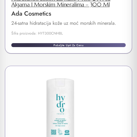
Algama I Morskim Mineralima – 300 Ml
Ada Cosmetics
24-satna hidratacija kože uz moć morskih minerala.
Šifra proizvoda: HYT300CNHBL
Pošaljite Upit Za Cenu