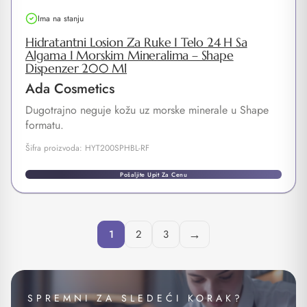
Ima na stanju
Hidratantni Losion Za Ruke I Telo 24 H Sa
Algama I Morskim Mineralima – Shape
Dispenzer 200 Ml
Ada Cosmetics
Dugotrajno neguje kožu uz morske minerale u Shape
formatu.
Šifra proizvoda: HYT200SPHBL-RF
Pošaljite Upit Za Cenu
→
1
2
3
SPREMNI ZA SLEDEĆI KORAK?