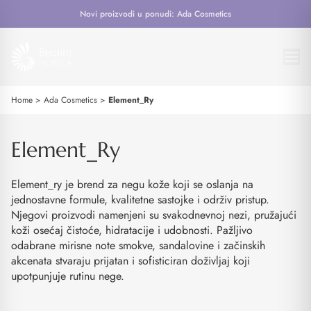
Novi proizvodi u ponudi: Ada Cosmetics
Home
>
Ada Cosmetics
>
Element_Ry
Element_Ry
Element
_ry
je brend za negu kože koji se oslanja na
jednostavne formule, kvalitetne sastojke i održiv pristup.
Njegovi proizvodi namenjeni su svakodnevnoj nezi, pružajući
koži osećaj čistoće, hidratacije i udobnosti. Pažljivo
odabrane mirisne note smokve, sandalovine i začinskih
akcenata stvaraju prijatan i sofisticiran doživljaj koji
upotpunjuje rutinu nege.