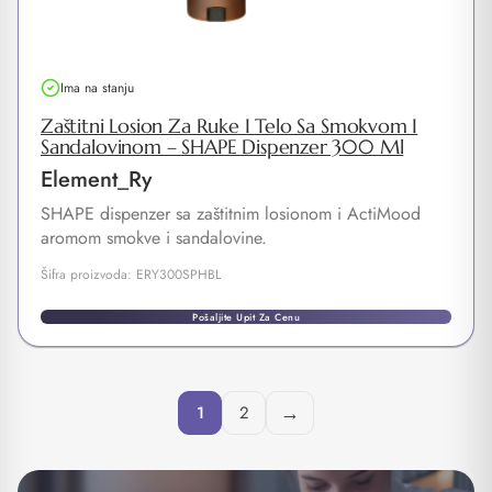
Ima na stanju
Zaštitni Losion Za Ruke I Telo Sa Smokvom I
Sandalovinom – SHAPE Dispenzer 300 Ml
Element_Ry
SHAPE dispenzer sa zaštitnim losionom i ActiMood
aromom smokve i sandalovine.
Šifra proizvoda: ERY300SPHBL
Pošaljite Upit Za Cenu
→
1
2