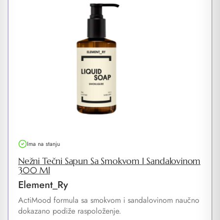
Ima na stanju
Nežni Tečni Sapun Sa Smokvom I Sandalovinom
300 Ml
Element_Ry
ActiMood formula sa smokvom i sandalovinom naučno
dokazano podiže raspoloženje.