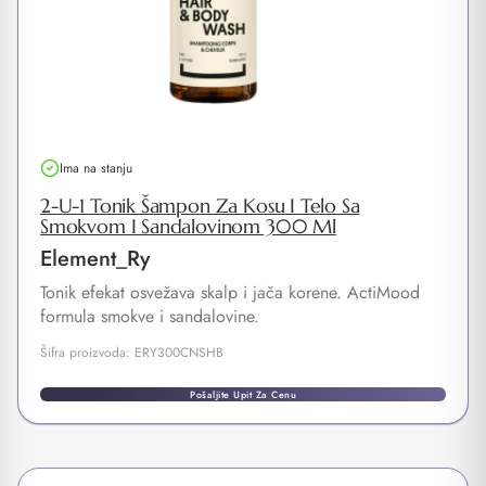
Ima na stanju
2-U-1 Tonik Šampon Za Kosu I Telo Sa
Smokvom I Sandalovinom 300 Ml
Element_Ry
Tonik efekat osvežava skalp i jača korene. ActiMood
formula smokve i sandalovine.
Šifra proizvoda: ERY300CNSHB
Pošaljite Upit Za Cenu