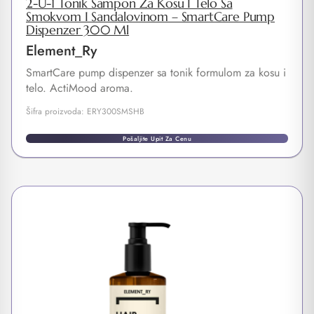
2-U-1 Tonik Šampon Za Kosu I Telo Sa
Smokvom I Sandalovinom – SmartCare Pump
Dispenzer 300 Ml
Element_Ry
SmartCare pump dispenzer sa tonik formulom za kosu i
telo. ActiMood aroma.
Šifra proizvoda: ERY300SMSHB
Pošaljite Upit Za Cenu