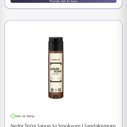
Pošaljite Upit Za Cenu
Ima na stanju
Nežni Tečni Sapun Sa Smokvom I Sandalovinom