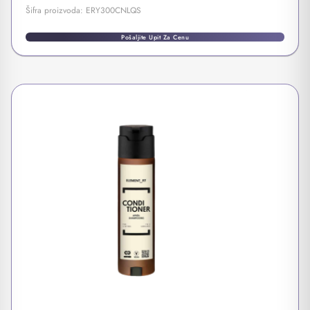
Šifra proizvoda: ERY300CNLQS
Pošaljite Upit Za Cenu