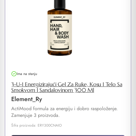
Ima na stanju
3-U-1 Energizirajući Gel Za Ruke, Kosu I Telo Sa
Smokvom I Sandalovinom 300 Ml
Element_Ry
ActiMood formula za energiju i dobro raspoloženje.
Zamenjuje 3 proizvoda.
Šifra proizvoda: ERY300CNAIO