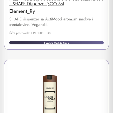
– SHAPE Dispenzer 300 Ml
Element_Ry
SHAPE dispenzer sa ActiMood aromom smokve i
sandalovine. Veganski.
Šifra proizvoda: ERY300SPLQS
Pošaljite Upit Za Cenu