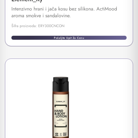
Intenzivno hrani i jača kosu bez silikona. ActiMood
aroma smokve i sandalovine.
Šifra proizvoda: ERY300CNCON
Pošaljite Upit Za Cenu