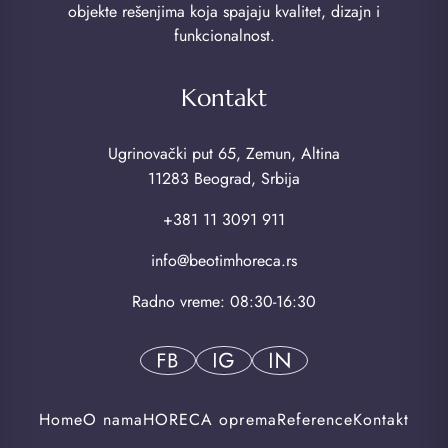
objekte rešenjima koja spajaju kvalitet, dizajn i
funkcionalnost.
Kontakt
Ugrinovački put 65, Zemun, Altina
11283 Beograd, Srbija
+381 11 3091 911
info@beotimhoreca.rs
Radno vreme: 08:30-16:30
Home
O nama
HORECA oprema
Reference
Kontakt