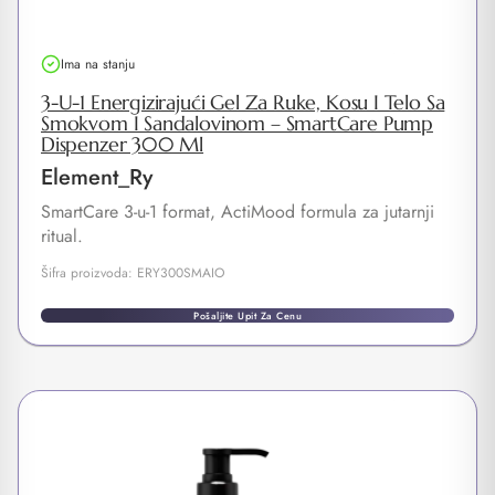
Ima na stanju
3-U-1 Energizirajući Gel Za Ruke, Kosu I Telo Sa
Smokvom I Sandalovinom – SmartCare Pump
Dispenzer 300 Ml
Element_Ry
SmartCare 3-u-1 format, ActiMood formula za jutarnji
ritual.
Šifra proizvoda: ERY300SMAIO
Pošaljite Upit Za Cenu