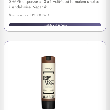
SHAPE dispenzer sa 3-u-1 ActiMood formulom smokve
i sandalovine. Veganski.
Šifra proizvoda: ERY300SPAIO
Pošaljite Upit Za Cenu