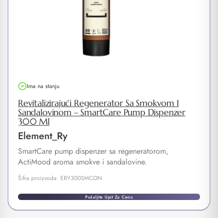
Ima na stanju
Revitalizirajući Regenerator Sa Smokvom I
Sandalovinom – SmartCare Pump Dispenzer
300 Ml
Element_Ry
SmartCare pump dispenzer sa regeneratorom,
ActiMood aroma smokve i sandalovine.
Šifra proizvoda: ERY300SMCON
Pošaljite Upit Za Cenu