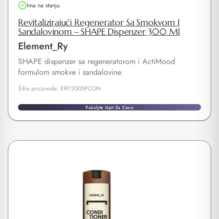
Ima na stanju
Revitalizirajući Regenerator Sa Smokvom I
Sandalovinom – SHAPE Dispenzer 300 Ml
Element_Ry
SHAPE dispenzer sa regeneratorom i ActiMood
formulom smokve i sandalovine.
Šifra proizvoda: ERY300SPCON
Pošaljite Upit Za Cenu