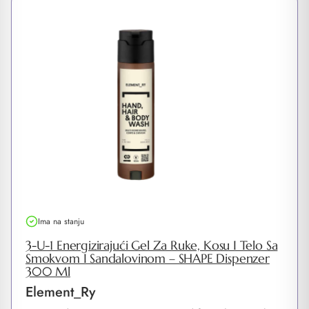
Ima na stanju
3-U-1 Energizirajući Gel Za Ruke, Kosu I Telo Sa
Smokvom I Sandalovinom – SHAPE Dispenzer
300 Ml
Element_Ry