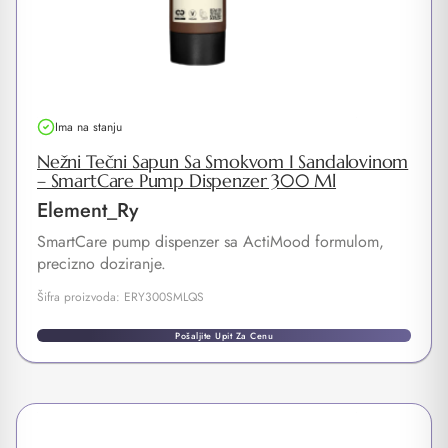
Ima na stanju
Nežni Tečni Sapun Sa Smokvom I Sandalovinom
– SmartCare Pump Dispenzer 300 Ml
Element_Ry
SmartCare pump dispenzer sa ActiMood formulom,
precizno doziranje.
Šifra proizvoda: ERY300SMLQS
Pošaljite Upit Za Cenu