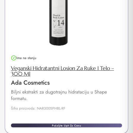
Ima na stanju
Veganski Hidratantni Losion Za Ruke I Telo –
300 Ml
Ada Cosmetics
Biljni ekstrakti za dugotrajnu hidrataciju u Shape
formatu.
Šifra proizvoda: NAR300SPHBL-RF
Pošaljite Upit Za Cenu