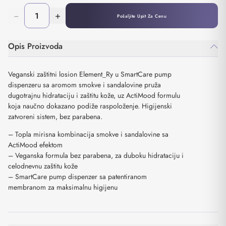
−
+
Pošaljite Upit Za Cenu
Opis Proizvoda
Veganski zaštitni losion Element_Ry u SmartCare pump
dispenzeru sa aromom smokve i sandalovine pruža
dugotrajnu hidrataciju i zaštitu kože, uz ActiMood formulu
koja naučno dokazano podiže raspoloženje. Higijenski
zatvoreni sistem, bez parabena.
– Topla mirisna kombinacija smokve i sandalovine sa
ActiMood efektom
– Veganska formula bez parabena, za duboku hidrataciju i
celodnevnu zaštitu kože
– SmartCare pump dispenzer sa patentiranom
membranom za maksimalnu higijenu