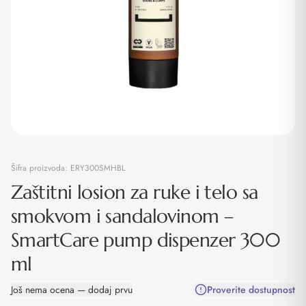
Šifra proizvoda:
ERY300SMHBL
Zaštitni losion za ruke i telo sa
smokvom i sandalovinom –
SmartCare pump dispenzer 300
ml
Još nema ocena — dodaj prvu
Proverite dostupnost