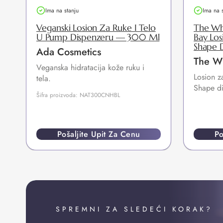
Ima na stanju
Ima na 
Veganski Losion Za Ruke I Telo
The Wh
U Pump Dispenzeru — 300 Ml
Bay Los
Shape 
Ada Cosmetics
The W
Veganska hidratacija kože ruku i
Losion z
tela.
Shape d
Šifra proizvoda: NAT300CNHBL
Pošaljite Upit Za Cenu
Po
SPREMNI ZA SLEDEĆI KORAK?