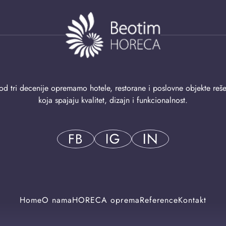
od tri decenije opremamo hotele, restorane i poslovne objekte reš
koja spajaju kvalitet, dizajn i funkcionalnost.
Home
O nama
HORECA oprema
Reference
Kontakt