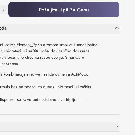
+
Pošaljite Upit Za Cenu
oda
itni losion Element_Ry sa aromom smokve i sandalovine
nu hidrataciju i zaštitu kože, dok naučno dokazana
ula pozitivno utiče na raspoloženje. SmartCare
z parabena.
na kombinacija smokve i sandalovine sa ActiMood
mula bez parabena, za duboku hidrataciju i zaštitu
ispenzer sa zatvorenim sistemom za higijenu