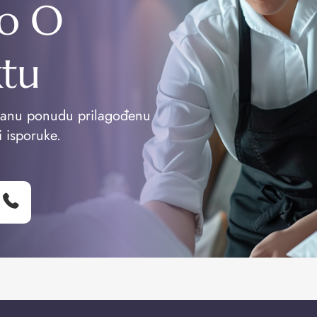
o O
ktu
vanu ponudu prilagođenu
i isporuke.