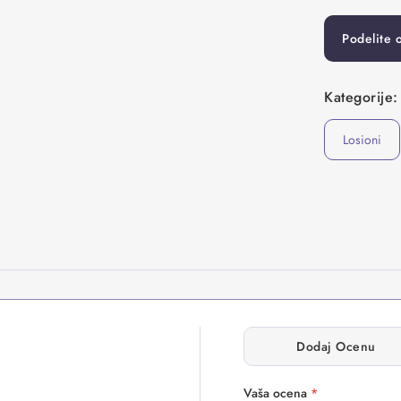
Podelite 
Kategorije:
Losioni
Dodaj Ocenu
Vaša ocena
*