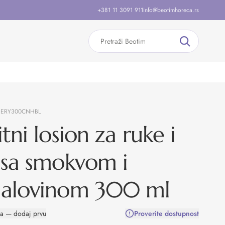
+381 11 3091 911
info@beotimhoreca.rs
:
ERY300CNHBL
itni losion za ruke i
 sa smokvom i
dalovinom 300 ml
na — dodaj prvu
Proverite dostupnost