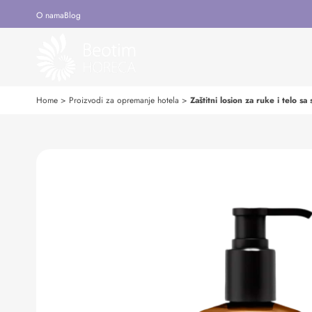
O nama
Blog
Home
>
Proizvodi za opremanje hotela
>
Zaštitni losion za ruke i telo 