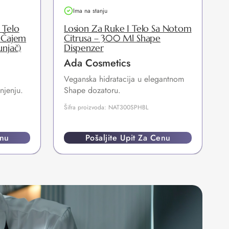
Ima na stanju
 Telo
Losion Za Ruke I Telo Sa Notom
 Čajem
Citrusa – 300 Ml Shape
njač)
Dispenzer
Ada Cosmetics
Veganska hidratacija u elegantnom
jenju.
Shape dozatoru.
Šifra proizvoda: NAT300SPHBL
enu
Pošaljite Upit Za Cenu