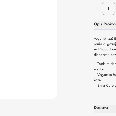
−
Opis Proizv
Veganski zašt
pruža dugotraj
ActiMood form
dispenzer, be
– Topla miris
efektom
– Veganska for
kože
– SmartCare d
Dostava