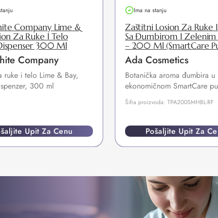
stanju
Ima na stanju
ite Company Lime &
Zaštitni Losion Za Ruke I
ion Za Ruke I Telo
Sa Đumbirom I Zelenim
Dispenser 300 Ml
– 200 Ml (SmartCare Pu
hite Company
Ada Cosmetics
a ruke i telo Lime & Bay,
Botanička aroma đumbira u
ispenzer, 300 ml
ekonomičnom SmartCare pun
Šifra proizvoda: TPA200SMHBL-RF
šaljite Upit Za Cenu
Pošaljite Upit Za C