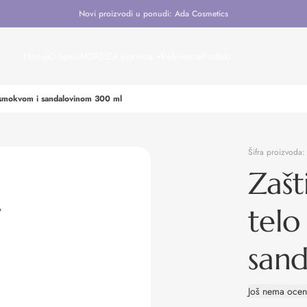
Novi proizvodi u ponudi: Ada Cosmetics
Home
O nama
HORECA oprema
Reference
Kontakt
sa smokvom i sandalovinom 300 ml
Šifra proizvoda
Zašt
telo
san
Još nema oce