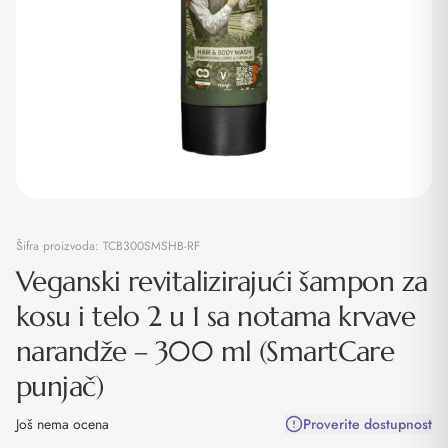
Šifra proizvoda:
TCB300SMSHB-RF
Veganski revitalizirajući šampon za
kosu i telo 2 u 1 sa notama krvave
narandže – 300 ml (SmartCare
punjač)
Još nema ocena
Proverite dostupnost