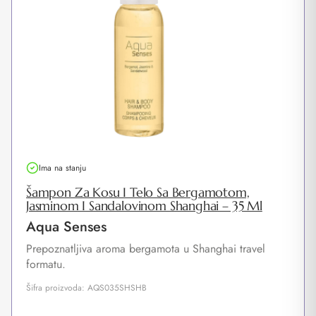
Ima na stanju
Šampon Za Kosu I Telo Sa Bergamotom,
Jasminom I Sandalovinom Shanghai – 35 Ml
Aqua Senses
Prepoznatljiva aroma bergamota u Shanghai travel
formatu.
Šifra proizvoda: AQS035SHSHB