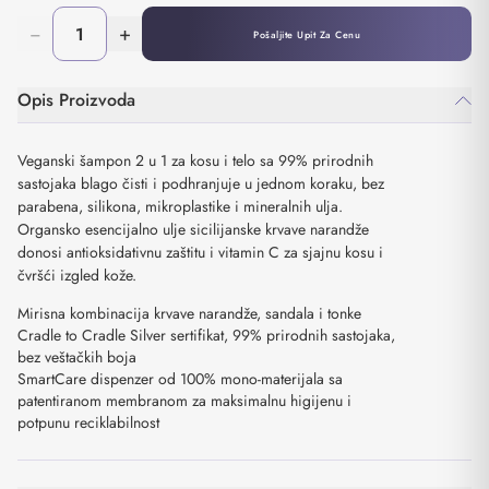
−
+
Pošaljite Upit Za Cenu
Opis Proizvoda
Veganski šampon 2 u 1 za kosu i telo sa 99% prirodnih
sastojaka blago čisti i podhranjuje u jednom koraku, bez
parabena, silikona, mikroplastike i mineralnih ulja.
Organsko esencijalno ulje sicilijanske krvave narandže
donosi antioksidativnu zaštitu i vitamin C za sjajnu kosu i
čvršći izgled kože.
Mirisna kombinacija krvave narandže, sandala i tonke
Cradle to Cradle Silver sertifikat, 99% prirodnih sastojaka,
bez veštačkih boja
SmartCare dispenzer od 100% mono-materijala sa
patentiranom membranom za maksimalnu higijenu i
potpunu reciklabilnost