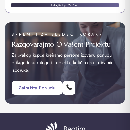
Pošaljite Upit Za Cenu
SPREMNI ZA SLEDEĆI KORAK?
Razgovarajmo O Vašem Projektu
Za svakog kupca kreiramo personalizovanu ponudu
prilagođenu kategoriji objekta, količinama i dinamici
isporuke.
Zatražite Ponudu