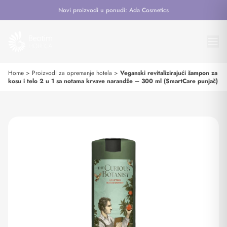
Novi proizvodi u ponudi: Ada Cosmetics
Home
>
Proizvodi za opremanje hotela
>
Veganski revitalizirajući šampon za
kosu i telo 2 u 1 sa notama krvave narandže – 300 ml (SmartCare punjač)