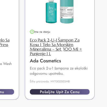
Ima na stanju
lo Sa
Eco Pack 2-U-1 Šampon Za
ress
Kosu I Telo Sa Morskim
Mineralima – Set 300 Ml +
Punjenje 1 L
P
Ada Cosmetics
ess Wash
u
Eco pack 2-u-1 šampona za ekološki
Š
odgovornu upotrebu.
Šifra proizvoda: HYT002SESHB
enu
Pošaljite Upit Za Cenu