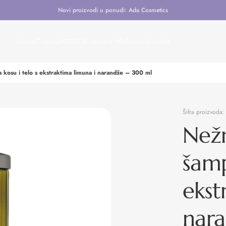
Novi proizvodi u ponudi: Ada Cosmetics
Home
O nama
HORECA oprema
Reference
Kontakt
 kosu i telo s ekstraktima limuna i narandže – 300 ml
Šifra proizvoda
Nežn
šamp
ekst
nar