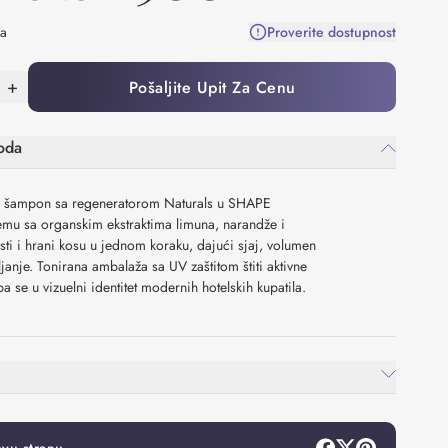
na
Proverite dostupnost
+
Pošaljite Upit Za Cenu
oda
-1 šampon sa regeneratorom Naturals u SHAPE
emu sa organskim ekstraktima limuna, narandže i
isti i hrani kosu u jednom koraku, dajući sjaj, volumen
ljanje. Tonirana ambalaža sa UV zaštitom štiti aktivne
pa se u vizuelni identitet modernih hotelskih kupatila.
mediteranska kombinacija organskih ekstrakata
že i masline
la bez parabena, silikona i veštačkih boja
 kombinuje čišćenje i kondicioniranje, smanjuje broj
upatilu