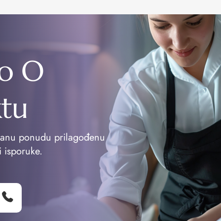
o O
ktu
vanu ponudu prilagođenu
i isporuke.