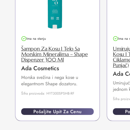
Ima na stanju
Ima na 
Šampon Za Kosu I Telo Sa
Umiruj
Morskim Mineralima – Shape
Kosu I 
Dispenzer 300 Ml
Ciklam
Punjač)
Ada Cosmetics
Ada C
Morska svežina i nega kose u
Umirujuć
elegantnom Shape dozatoru.
jednom 
Šifra proizvoda: HYT300SPSHB-RF
Šifra pro
Pošaljite Upit Za Cenu
Po