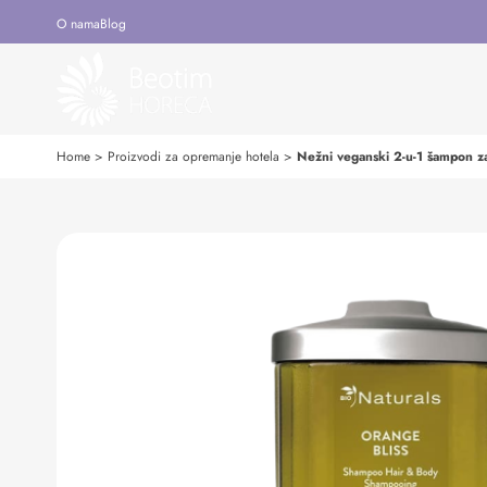
O nama
Blog
Home
>
Proizvodi za opremanje hotela
>
Nežni veganski 2-u-1 šampon za