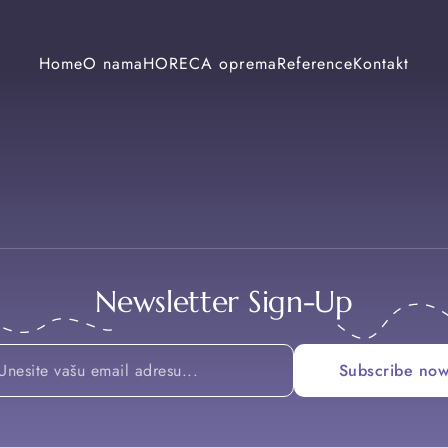
Home
O nama
HORECA oprema
Reference
Kontakt
Newsletter Sign-Up
Email
Subscribe no
*
*