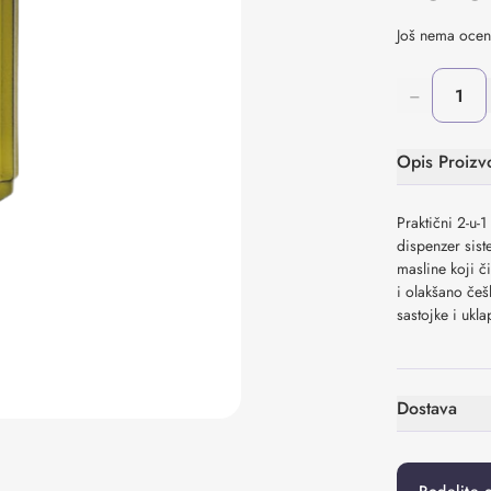
Još nema oce
−
Opis Proizv
Praktični 2-u
dispenzer sist
masline koji č
i olakšano češ
sastojke i ukla
Osvežavajuća 
limuna, narand
Veganska formu
Dostava
Jedan proizvod
dispenzera u k