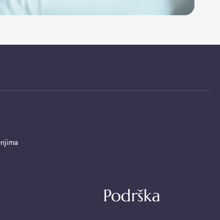
enjima
Podrška