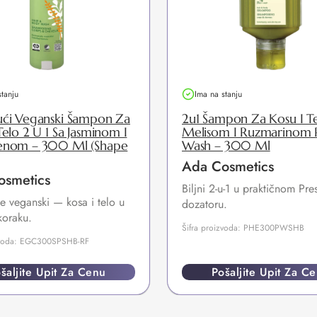
stanju
Ima na stanju
ući Veganski Šampon Za
2u1 Šampon Za Kosu I Te
Telo 2 U 1 Sa Jasminom I
Melisom I Ruzmarinom P
enom – 300 Ml (Shape
Wash – 300 Ml
Ada Cosmetics
osmetics
Biljni 2-u-1 u praktičnom Pr
e veganski — kosa i telo u
dozatoru.
koraku.
Šifra proizvoda: PHE300PWSHB
izvoda: EGC300SPSHB-RF
šaljite Upit Za Cenu
Pošaljite Upit Za C