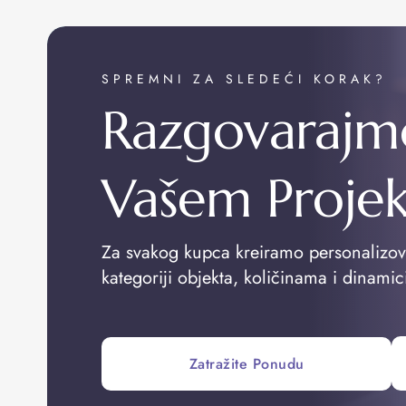
SPREMNI ZA SLEDEĆI KORAK?
Razgovarajm
Vašem Proje
Za svakog kupca kreiramo personalizo
kategoriji objekta, količinama i dinamic
Zatražite Ponudu