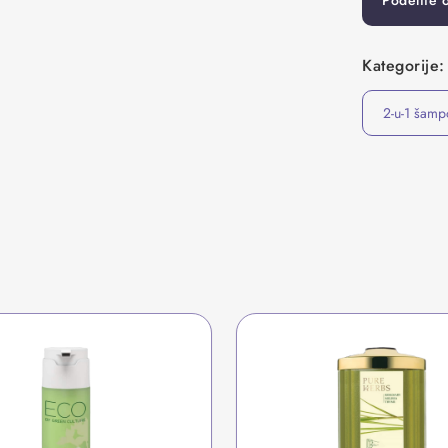
Podelite 
Kategorije:
2-u-1 šamp