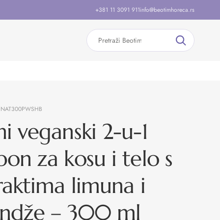
+381 11 3091 911
info@beotimhoreca.rs
:
NAT300PWSHB
i veganski 2-u-1
on za kosu i telo s
raktima limuna i
andže – 300 ml