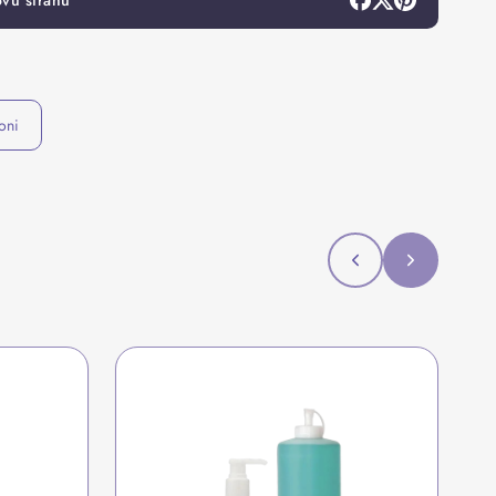
ovu stranu
oni