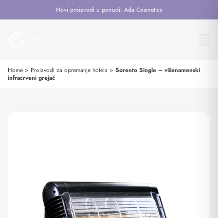
Novi proizvodi u ponudi: Ada Cosmetics
Home
>
Proizvodi za opremanje hotela
>
Sorento Single – višenamenski
infracrveni grejač