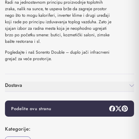
Radi na jednostavnom principu proizvodnje toplotnih
zraka, nalik na sunce, te uspeva brže da zagreje prostor
nego što to mogu kaloriferi, inverter klime i drugi uređaji
koji rade po principu izduvavanja toplog vazduha. Zato je
sjajan izbor za radna mesta koja je neophodno ugrejati
brzo po početku smene: butici, kozmetički saloni, zimske
bašte restorana i sl.
Pogledajte i naš Sorento Double – duplo jači infracrveni
grejač za veće prostorije.
Dostava
Podelite ovu stranu
Kategorije: