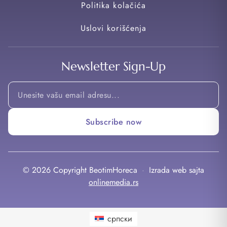
Politika kolačića
Uslovi korišćenja
Newsletter Sign-Up
Email
Email
*
Subscribe now
© 2026 Copyright BeotimHoreca
·
Izrada web sajta
onlinemedia.rs
српски