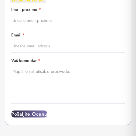
Ime i prezime
*
Email
*
Vaš komentar
*
Pošaljite Ocenu