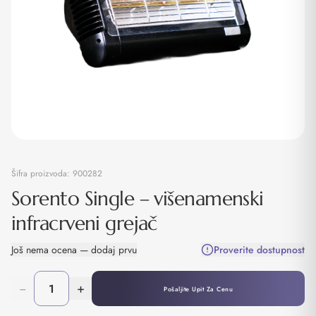
Šifra proizvoda:
900282
Sorento Single – višenamenski
infracrveni grejač
Još nema ocena — dodaj prvu
Proverite dostupnost
−
+
Pošaljite Upit Za Cenu