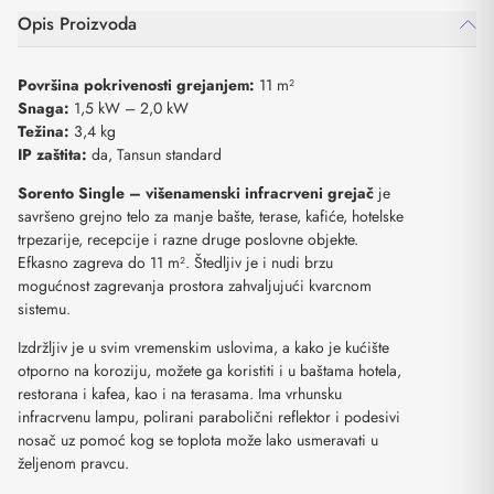
Opis Proizvoda
Površina pokrivenosti grejanjem:
11 m²
Snaga:
1,5 kW – 2,0 kW
Težina:
3,4 kg
IP zaštita:
da, Tansun standard
Sorento Single – višenamenski infracrveni grejač
je
savršeno grejno telo za manje bašte, terase, kafiće, hotelske
trpezarije, recepcije i razne druge poslovne objekte.
Efkasno zagreva do 11 m². Štedljiv je i nudi brzu
mogućnost zagrevanja prostora zahvaljujući kvarcnom
sistemu.
Izdržljiv je u svim vremenskim uslovima, a kako je kućište
otporno na koroziju, možete ga koristiti i u baštama hotela,
restorana i kafea, kao i na terasama. Ima vrhunsku
infracrvenu lampu, polirani parabolični reflektor i podesivi
nosač uz pomoć kog se toplota može lako usmeravati u
željenom pravcu.