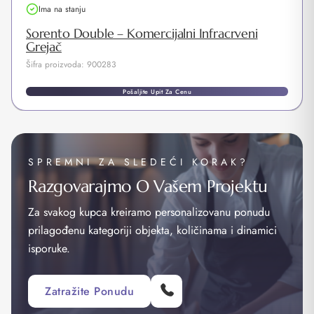
Ima na stanju
Sorento Double – Komercijalni Infracrveni
Grejač
Šifra proizvoda: 900283
Pošaljite Upit Za Cenu
SPREMNI ZA SLEDEĆI KORAK?
Razgovarajmo O Vašem Projektu
Za svakog kupca kreiramo personalizovanu ponudu
prilagođenu kategoriji objekta, količinama i dinamici
isporuke.
Zatražite Ponudu