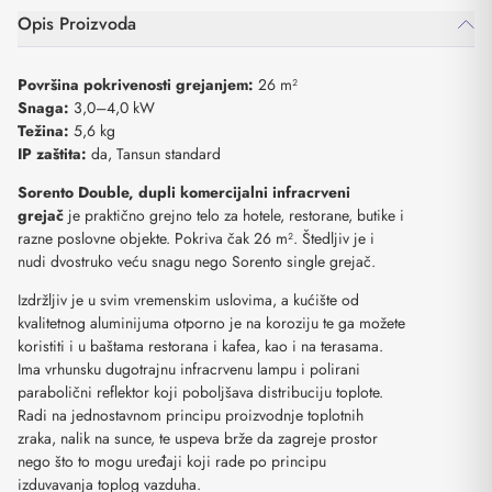
Opis Proizvoda
Površina pokrivenosti grejanjem:
26 m²
Snaga:
3,0–4,0 kW
Težina:
5,6 kg
IP zaštita:
da, Tansun standard
Sorento Double, dupli komercijalni infracrveni
grejač
je praktično grejno telo za hotele, restorane, butike i
razne poslovne objekte. Pokriva čak 26 m². Štedljiv je i
nudi dvostruko veću snagu nego Sorento single grejač.
Izdržljiv je u svim vremenskim uslovima, a kućište od
kvalitetnog aluminijuma otporno je na koroziju te ga možete
koristiti i u baštama restorana i kafea, kao i na terasama.
Ima vrhunsku dugotrajnu infracrvenu lampu i polirani
parabolični reflektor koji poboljšava distribuciju toplote.
Radi na jednostavnom principu proizvodnje toplotnih
zraka, nalik na sunce, te uspeva brže da zagreje prostor
nego što to mogu uređaji koji rade po principu
izduvavanja toplog vazduha.