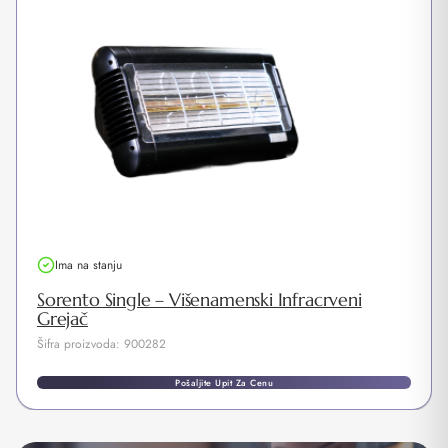
Ima na stanju
Sorento Single – Višenamenski Infracrveni
Grejač
Šifra proizvoda: 900282
Pošaljite Upit Za Cenu