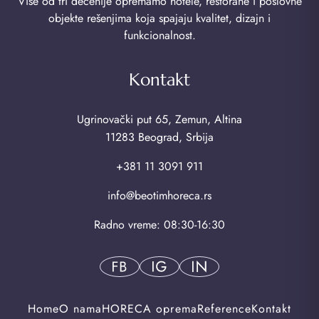
Više od tri decenije opremamo hotele, restorane i poslovne
objekte rešenjima koja spajaju kvalitet, dizajn i
funkcionalnost.
Kontakt
Ugrinovački put 65, Zemun, Altina
11283 Beograd, Srbija
+381 11 3091 911
info@beotimhoreca.rs
Radno vreme: 08:30-16:30
Home
O nama
HORECA oprema
Reference
Kontakt