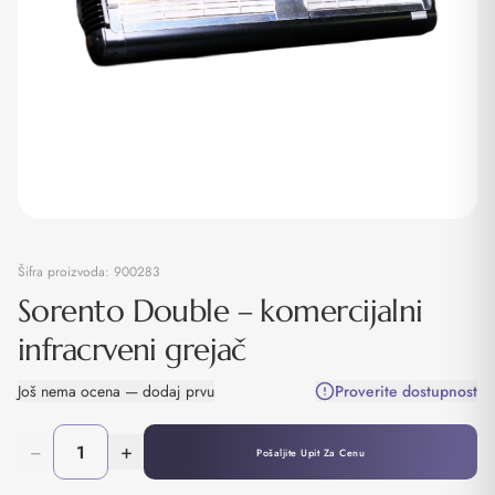
Šifra proizvoda:
900283
Sorento Double – komercijalni
infracrveni grejač
Još nema ocena — dodaj prvu
Proverite dostupnost
−
+
Pošaljite Upit Za Cenu