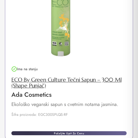
Ima na stanju
ECO By Green Culture Tečni Sapun – 300 Ml
(Shape Punjač)
Ada Cosmetics
Ekološko veganski sapun s cvetnim notama jasmina.
Šifra proizvoda: EGC300SPLQS-RF
Pošaljite Upit Za Cenu