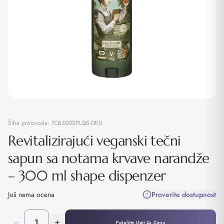
Šifra proizvoda:
TCB300SPLQS-DEU
Revitalizirajući veganski tečni
sapun sa notama krvave narandže
– 300 ml shape dispenzer
Još nema ocena
Proverite dostupnost
−
+
Pošaljite Upit Za Cenu