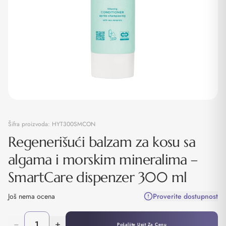
Šifra proizvoda:
HYT300SMCON
Regenerišući balzam za kosu sa
algama i morskim mineralima –
SmartCare dispenzer 300 ml
Još nema ocena
Proverite dostupnost
−
+
Pošaljite Upit Za Cenu