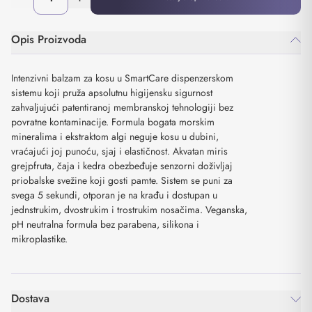
Opis Proizvoda
Intenzivni balzam za kosu u SmartCare dispenzerskom
sistemu koji pruža apsolutnu higijensku sigurnost
zahvaljujući patentiranoj membranskoj tehnologiji bez
povratne kontaminacije. Formula bogata morskim
mineralima i ekstraktom algi neguje kosu u dubini,
vraćajući joj punoću, sjaj i elastičnost. Akvatan miris
grejpfruta, čaja i kedra obezbeđuje senzorni doživljaj
priobalske svežine koji gosti pamte. Sistem se puni za
svega 5 sekundi, otporan je na krađu i dostupan u
jednstrukim, dvostrukim i trostrukim nosačima. Veganska,
pH neutralna formula bez parabena, silikona i
mikroplastike.
Dostava