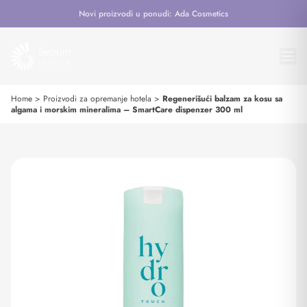
Novi proizvodi u ponudi: Ada Cosmetics
Home
>
Proizvodi za opremanje hotela
>
Regenerišući balzam za kosu sa
algama i morskim mineralima – SmartCare dispenzer 300 ml