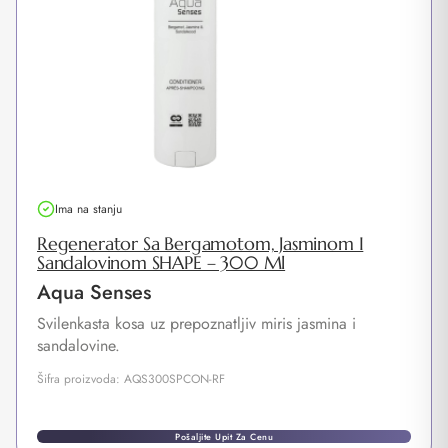
Ima na stanju
Regenerator Sa Bergamotom, Jasminom I
Sandalovinom SHAPE – 300 Ml
Aqua Senses
Svilenkasta kosa uz prepoznatljiv miris jasmina i
sandalovine.
Šifra proizvoda: AQS300SPCON-RF
Pošaljite Upit Za Cenu