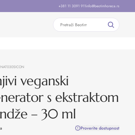
+381 11 3091 911
info@beotimhoreca.rs
:
NAT030SICON
jivi veganski
nerator s ekstraktom
ndže – 30 ml
na
Proverite dostupnost