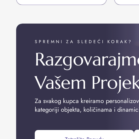
SPREMNI ZA SLEDEĆI KORAK?
Razgovarajm
Vašem Proje
Za svakog kupca kreiramo personalizo
kategoriji objekta, količinama i dinamic