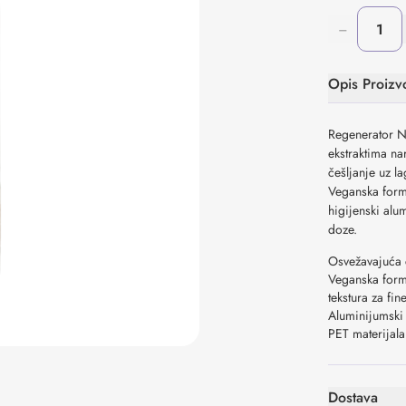
−
Opis Proizv
Regenerator N
ekstraktima na
češljanje uz l
Veganska formu
higijenski alu
doze.
Osvežavajuća 
Veganska formu
tekstura za fi
Aluminijumski
PET materijala
Dostava