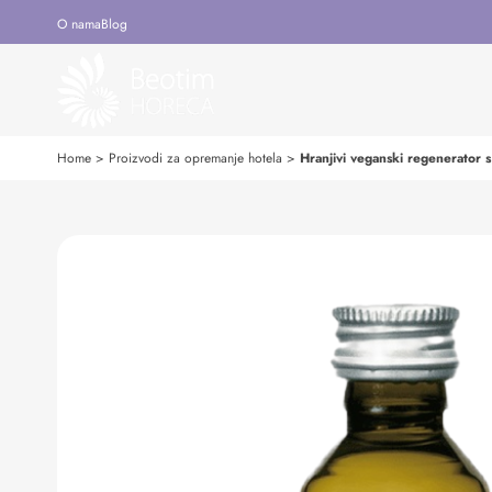
O nama
Blog
Home
>
Proizvodi za opremanje hotela
>
Hranjivi veganski regenerator 