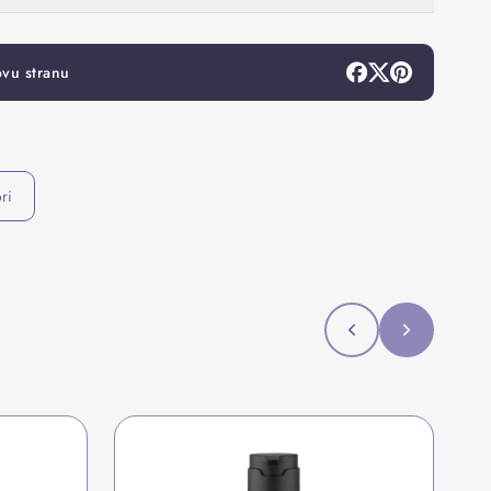
ovu stranu
ri