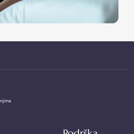
enjima
Podrška