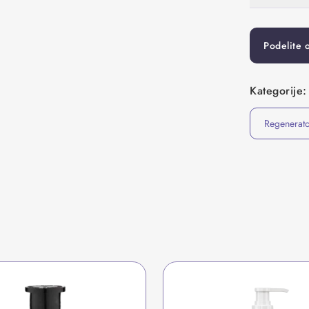
Podelite 
Kategorije:
Regenerato