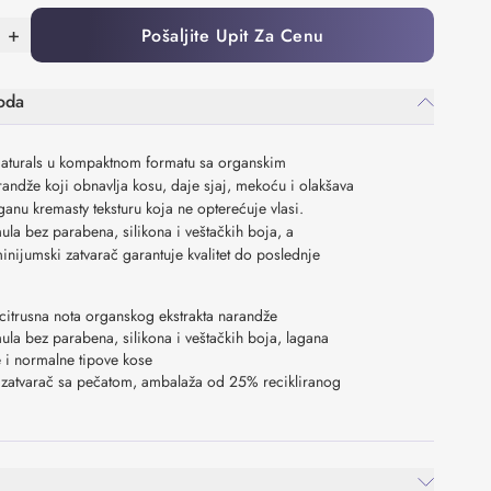
+
Pošaljite Upit Za Cenu
oda
aturals u kompaktnom formatu sa organskim
randže koji obnavlja kosu, daje sjaj, mekoću i olakšava
aganu kremastу teksturu koja ne opterećuje vlasi.
la bez parabena, silikona i veštačkih boja, a
minijumski zatvarač garantuje kvalitet do poslednje
citrusna nota organskog ekstrakta narandže
la bez parabena, silikona i veštačkih boja, lagana
ne i normalne tipove kose
 zatvarač sa pečatom, ambalaža od 25% recikliranog