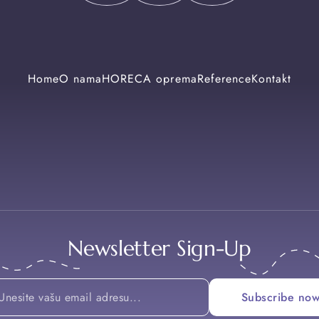
Home
O nama
HORECA oprema
Reference
Kontakt
Newsletter Sign-Up
Email
Subscribe no
*
*