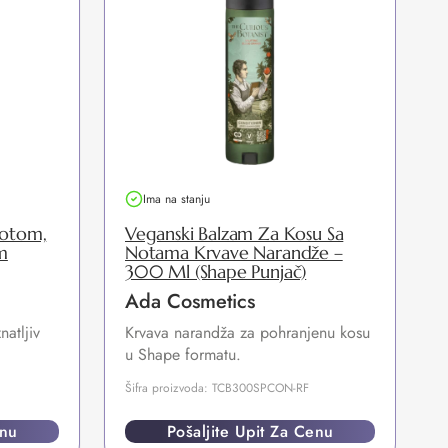
Ima na stanju
motom,
Veganski Balzam Za Kosu Sa
m
Notama Krvave Narandže –
300 Ml (Shape Punjač)
Ada Cosmetics
atljiv
Krvava narandža za pohranjenu kosu
u Shape formatu.
p
Šifra proizvoda: TCB300SPCON-RF
Š
enu
Pošaljite Upit Za Cenu