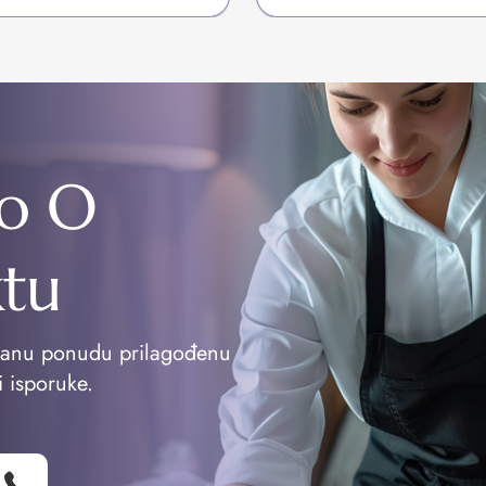
o O
ktu
vanu ponudu prilagođenu
i isporuke.