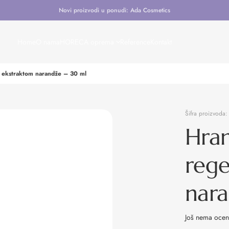
Novi proizvodi u ponudi: Ada Cosmetics
Home
O nama
HORECA oprema
Reference
Kontakt
s ekstraktom narandže – 30 ml
Šifra proizvoda
Hran
rege
nara
Još nema oce