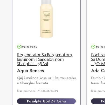
Ima na stanju
Ima na 
Regenerator Sa Bergamotom,
Podhran
Jasminom I Sandalovinom
Sa Đum
Shanghai – 35 Ml
– 30 M
Aqua Senses
Ada C
Sjaj i mekoća kose uz luksuznu arabu
Đumbir i
u Shanghai formatu.
travel fo
Šifra proizvoda: AQS035SHCON
Šifra pro
Pošaljite Upit Za Cenu
Po