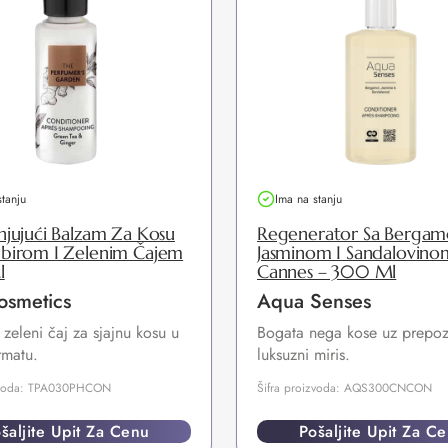
stanju
Ima na stanju
jujući Balzam Za Kosu
Regenerator Sa Berga
birom I Zelenim Čajem
Jasminom I Sandalovino
l
Cannes – 300 Ml
osmetics
Aqua Senses
 zeleni čaj za sjajnu kosu u
Bogata nega kose uz prepozn
rmatu.
luksuzni miris.
izvoda: TPA030PHCON
Šifra proizvoda: AQS300CNCON
šaljite Upit Za Cenu
Pošaljite Upit Za C