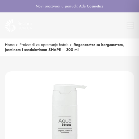
Novi proizvodi u ponudi: Ada Cosmetics
Home
>
Proizvodi za opremanje hotela
>
Regenerator sa bergamotom,
jasminom i sandalovinom SHAPE – 300 ml