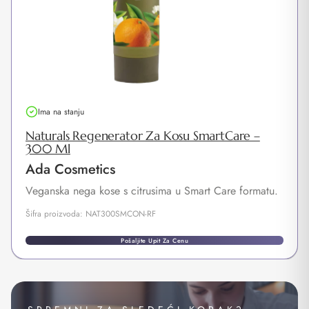
Ima na stanju
Naturals Regenerator Za Kosu SmartCare –
300 Ml
Ada Cosmetics
Veganska nega kose s citrusima u Smart Care formatu.
Šifra proizvoda: NAT300SMCON-RF
Pošaljite Upit Za Cenu