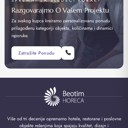
SPREMNI ZA SLEDEĆI KORAK?
Razgovarajmo O Vašem Projektu
Za svakog kupca kreiramo personalizovanu ponudu
prilagođenu kategoriji objekta, količinama i dinamici
isporuke.
Zatražite Ponudu
Više od tri decenije opremamo hotele, restorane i poslovne
objekte rešenjima koja spajaju kvalitet, dizajn i