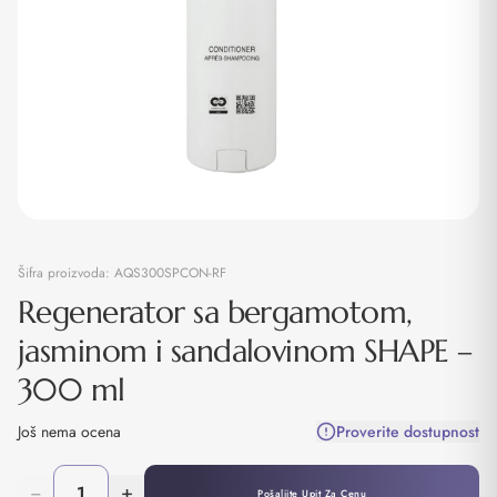
Šifra proizvoda:
AQS300SPCON-RF
Regenerator sa bergamotom,
jasminom i sandalovinom SHAPE –
300 ml
Još nema ocena
Proverite dostupnost
−
+
Pošaljite Upit Za Cenu