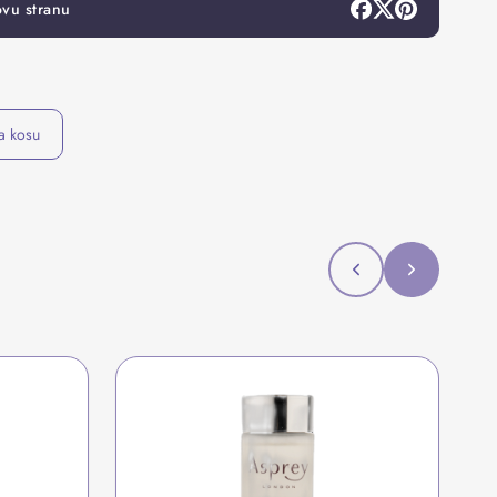
ovu stranu
a kosu