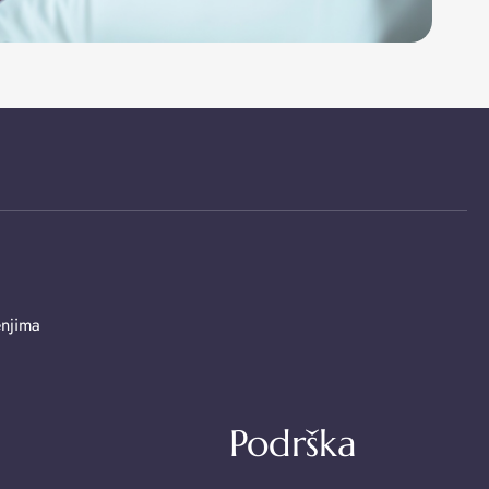
enjima
Podrška