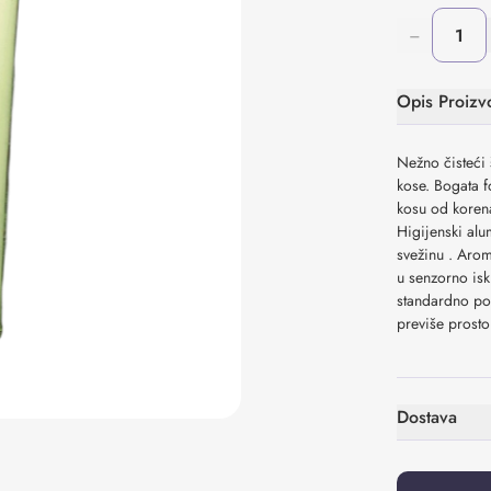
−
Opis Proizv
Nežno čisteći
kose. Bogata 
kosu od korena
Higijenski alu
svežinu . Arom
u senzorno isk
standardno poz
previše prosto
Dostava