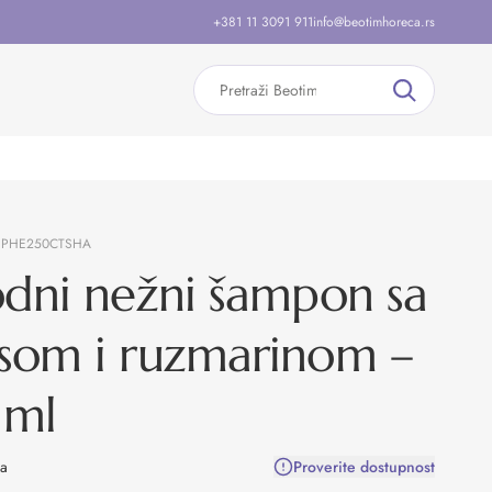
+381 11 3091 911
info@beotimhoreca.rs
:
PHE250CTSHA
odni nežni šampon sa
som i ruzmarinom –
 ml
na
Proverite dostupnost