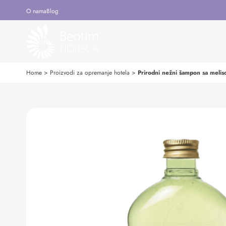
O nama
Blog
Home
>
Proizvodi za opremanje hotela
>
Prirodni nežni šampon sa meli