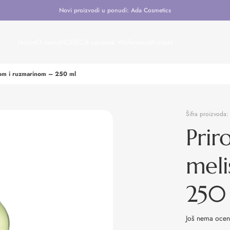
Novi proizvodi u ponudi: Ada Cosmetics
Home
O nama
HORECA oprema
Reference
Kontakt
som i ruzmarinom – 250 ml
Šifra proizvoda
Prir
meli
250
Još nema oce