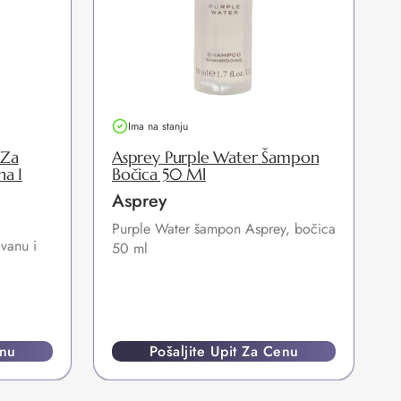
Ima na stanju
 Za
Asprey Purple Water Šampon
na I
Bočica 50 Ml
Asprey
Purple Water šampon Asprey, bočica
ovanu i
2
50 ml
z
Š
enu
Pošaljite Upit Za Cenu