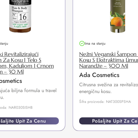
stanju
Ima na stanju
 Revitalizirajući
Nežni Veganski Šampon
Za Kosu I Telo S
Kosu S Ekstraktima Limu
om, Kaduljom I Crnom
Narandže – 300 Ml
om – 30 Ml
Ada Cosmetics
osmetics
Citrusna svežina za revitaliz
ujuća biljna formula u travel
energičnu kosu.
u.
Šifra proizvoda: NAT300SPSHA
zvoda: NAR030SISHB
šaljite Upit Za Cenu
Pošaljite Upit Za C