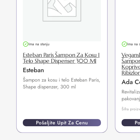
Ima na stanju
Ima na 
Esteban Paris Šampon Za Kosu I
Veganski
Telo Shape Dispenser 300 Ml
Šampon 
Kopriv
Esteban
Ribizl
Šampon za kosu i telo Esteban Paris,
Ada C
Shape dispenzer, 300 ml
Revitaliz
pakovanj
Šifra proi
Pošaljite Upit Za Cenu
Po