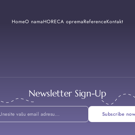
Home
O nama
HORECA oprema
Reference
Kontakt
Newsletter Sign-Up
*
Subscribe no
Email
Email