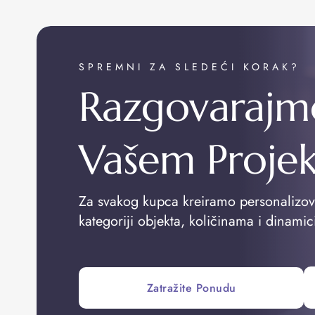
SPREMNI ZA SLEDEĆI KORAK?
Razgovarajm
Vašem Proje
Za svakog kupca kreiramo personalizo
kategoriji objekta, količinama i dinamic
Zatražite Ponudu