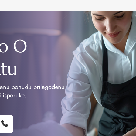
o O
ktu
vanu ponudu prilagođenu
i isporuke.