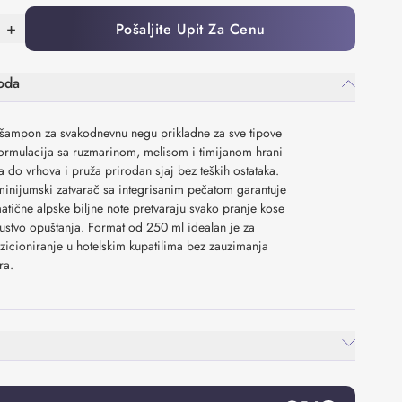
+
Pošaljite Upit Za Cenu
oda
 šampon za svakodnevnu negu prikladne za sve tipove
formulacija sa ruzmarinom, melisom i timijanom hrani
 do vrhova i pruža prirodan sjaj bez teških ostataka.
minijumski zatvarač sa integrisanim pečatom garantuje
atične alpske biljne note pretvaraju svako pranje kose
ustvo opuštanja. Format od 250 ml idealan je za
icioniranje u hotelskim kupatilima bez zauzimanja
ra.