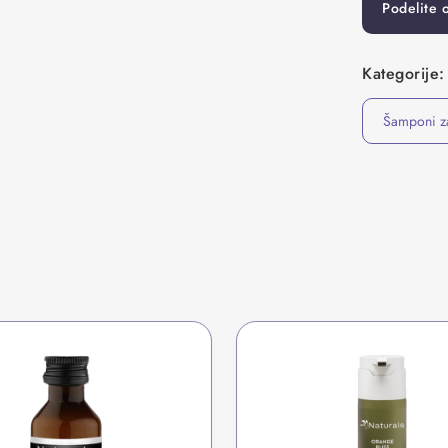
Podelite 
Kategorije:
Šamponi z