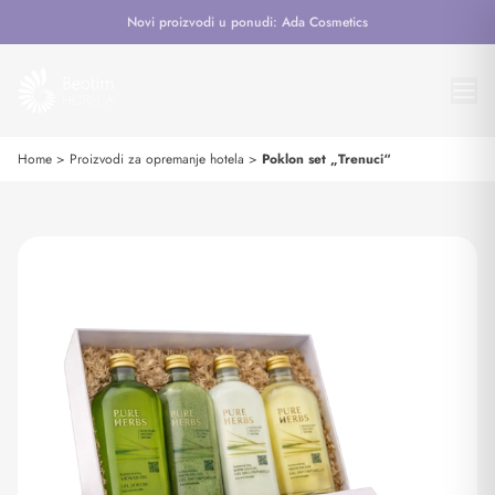
Novi proizvodi u ponudi: Ada Cosmetics
Home
>
Proizvodi za opremanje hotela
>
Poklon set „Trenuci“