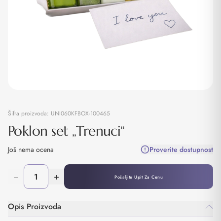
Šifra proizvoda:
UNI060KFBOX-100465
Poklon set „Trenuci“
Još nema ocena
Proverite dostupnost
−
+
Pošaljite Upit Za Cenu
Opis Proizvoda