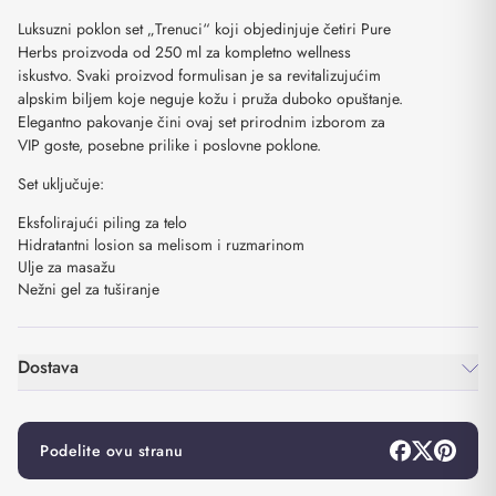
Luksuzni poklon set „Trenuci“ koji objedinjuje četiri Pure
Herbs proizvoda od 250 ml za kompletno wellness
iskustvo. Svaki proizvod formulisan je sa revitalizujućim
alpskim biljem koje neguje kožu i pruža duboko opuštanje.
Elegantno pakovanje čini ovaj set prirodnim izborom za
VIP goste, posebne prilike i poslovne poklone.
Set uključuje:
Eksfolirajući piling za telo
Hidratantni losion sa melisom i ruzmarinom
Ulje za masažu
Nežni gel za tuširanje
Dostava
Podelite ovu stranu