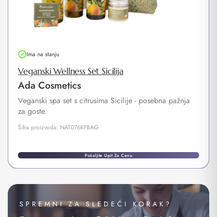
Ima na stanju
Veganski Wellness Set Sicilija
Ada Cosmetics
Veganski spa set s citrusima Sicilije - posebna pažnja
za goste.
Šifra proizvoda: NAT076KFBAG
Pošaljite Upit Za Cenu
SPREMNI ZA SLEDEĆI KORAK?