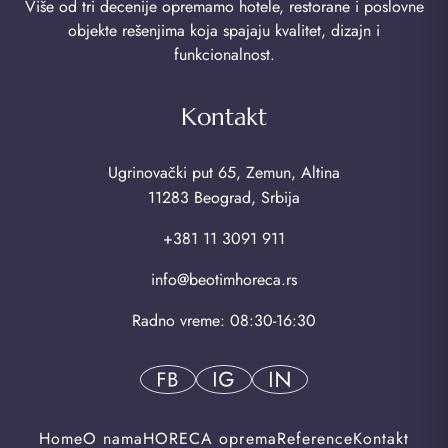
Više od tri decenije opremamo hotele, restorane i poslovne
objekte rešenjima koja spajaju kvalitet, dizajn i
funkcionalnost.
Kontakt
Ugrinovački put 65, Zemun, Altina
11283 Beograd, Srbija
+381 11 3091 911
info@beotimhoreca.rs
Radno vreme: 08:30-16:30
Home
O nama
HORECA oprema
Reference
Kontakt