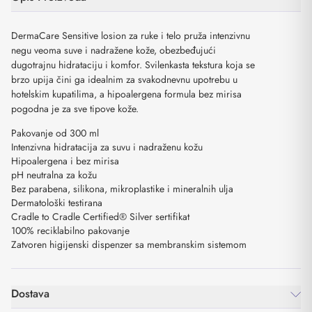
DermaCare Sensitive losion za ruke i telo pruža intenzivnu
negu veoma suve i nadražene kože, obezbeđujući
dugotrajnu hidrataciju i komfor. Svilenkasta tekstura koja se
brzo upija čini ga idealnim za svakodnevnu upotrebu u
hotelskim kupatilima, a hipoalergena formula bez mirisa
pogodna je za sve tipove kože.
Pakovanje od 300 ml
Intenzivna hidratacija za suvu i nadraženu kožu
Hipoalergena i bez mirisa
pH neutralna za kožu
Bez parabena, silikona, mikroplastike i mineralnih ulja
Dermatološki testirana
Cradle to Cradle Certified® Silver sertifikat
100% reciklabilno pakovanje
Zatvoren higijenski dispenzer sa membranskim sistemom
Dostava