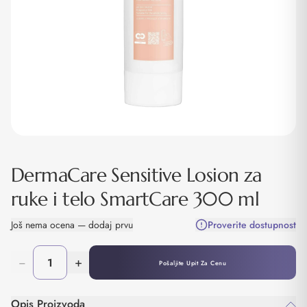
DermaCare Sensitive Losion za
ruke i telo SmartCare 300 ml
Još nema ocena — dodaj prvu
Proverite dostupnost
−
+
Pošaljite Upit Za Cenu
Opis Proizvoda