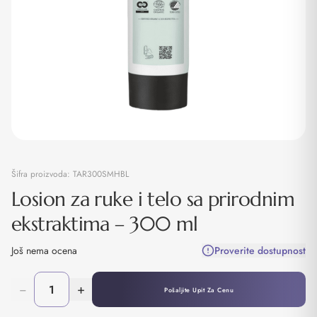
Šifra proizvoda:
TAR300SMHBL
Losion za ruke i telo sa prirodnim
ekstraktima – 300 ml
Još nema ocena
Proverite dostupnost
−
+
Pošaljite Upit Za Cenu