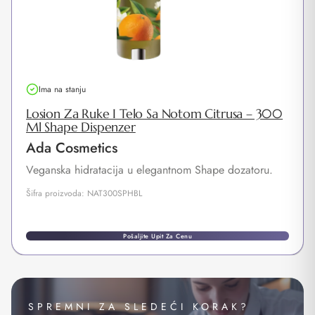
Ima na stanju
Losion Za Ruke I Telo Sa Notom Citrusa – 300
Ml Shape Dispenzer
Ada Cosmetics
Veganska hidratacija u elegantnom Shape dozatoru.
Šifra proizvoda: NAT300SPHBL
Pošaljite Upit Za Cenu
SPREMNI ZA SLEDEĆI KORAK?