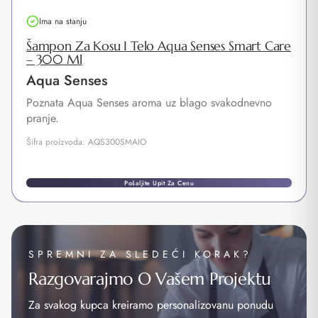
Ima na stanju
Šampon Za Kosu I Telo Aqua Senses Smart Care
– 300 Ml
Aqua Senses
Poznata Aqua Senses aroma uz blago svakodnevno
pranje.
Šifra proizvoda: AQS300SMAIO
Pošaljite Upit Za Cenu
SPREMNI ZA SLEDEĆI KORAK?
Razgovarajmo O Vašem Projektu
Za svakog kupca kreiramo personalizovanu ponudu