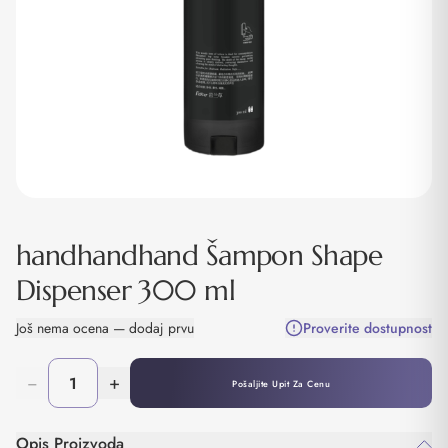
handhandhand Šampon Shape
Dispenser 300 ml
Još nema ocena — dodaj prvu
Proverite dostupnost
−
+
Pošaljite Upit Za Cenu
Opis Proizvoda