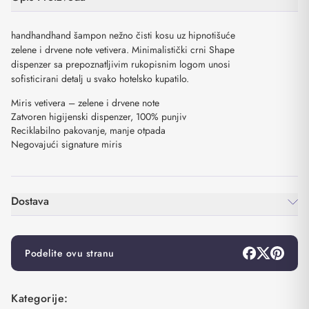
handhandhand šampon nežno čisti kosu uz hipnotišuće
zelene i drvene note vetiverа. Minimalistički crni Shape
dispenzer sa prepoznatljivim rukopisnim logom unosi
sofisticirani detalj u svako hotelsko kupatilo.
Miris vetiverа – zelene i drvene note
Zatvoren higijenski dispenzer, 100% punjiv
Reciklabilno pakovanje, manje otpada
Negovajući signature miris
Dostava
Podelite ovu stranu
Kategorije: