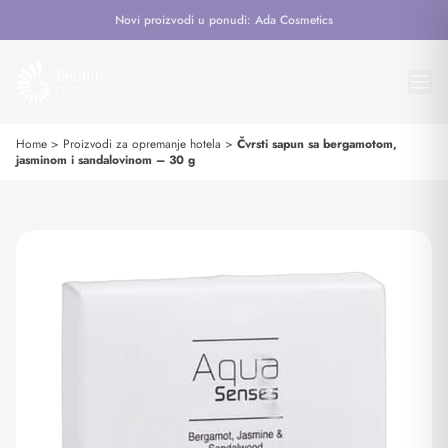
Novi proizvodi u ponudi: Ada Cosmetics
Home
>
Proizvodi za opremanje hotela
>
Čvrsti sapun sa bergamotom,
jasminom i sandalovinom – 30 g