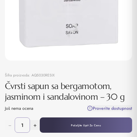
Šifra proizvoda:
AQS030RESIX
Čvrsti sapun sa bergamotom,
jasminom i sandalovinom – 30 g
Još nema ocena
Proverite dostupnost
−
+
Pošaljite Upit Za Cenu