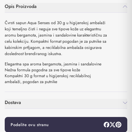
Opis Proizvoda
Čvrsti sapun Aqua Senses od 30 g u higijenskoj ambalaži
koji temeljno čisti i neguje sve tipove kože uz elegantnu
aromu bergamota, jasmina i sandalovine karakterističnu za
celu kolekciju. Kompaktni format pogodan je za putnike sa
kabinskim prtljagom, a reciklabilna ambalaža osigurava
doslednost brendiranog iskustva.
Elegantna spa aroma bergamota, jasmina i sandalovine
Nežna formula pogodna za sve tipove kože
Kompaktni 30 g format u higijenskoj reciklabilnoj
ambalaži, pogodan za putnike
Dostava
Podelite ovu stranu