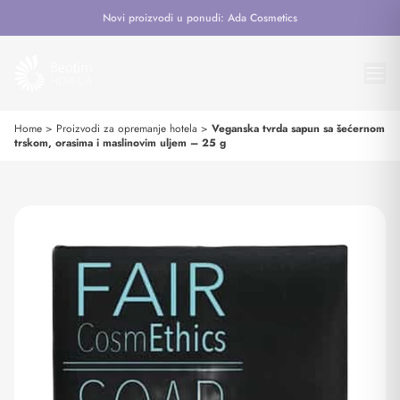
Novi proizvodi u ponudi: Ada Cosmetics
Home
>
Proizvodi za opremanje hotela
>
Veganska tvrda sapun sa šećernom
trskom, orasima i maslinovim uljem – 25 g