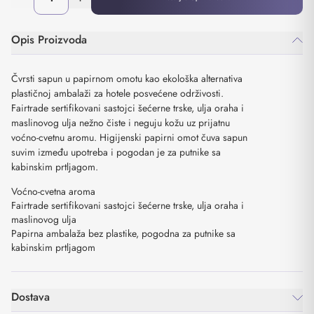
Opis Proizvoda
Čvrsti sapun u papirnom omotu kao ekološka alternativa
plastičnoj ambalaži za hotele posvećene održivosti.
Fairtrade sertifikovani sastojci šećerne trske, ulja oraha i
maslinovog ulja nežno čiste i neguju kožu uz prijatnu
voćno-cvetnu aromu. Higijenski papirni omot čuva sapun
suvim između upotreba i pogodan je za putnike sa
kabinskim prtljagom.
Voćno-cvetna aroma
Fairtrade sertifikovani sastojci šećerne trske, ulja oraha i
maslinovog ulja
Papirna ambalaža bez plastike, pogodna za putnike sa
kabinskim prtljagom
Dostava