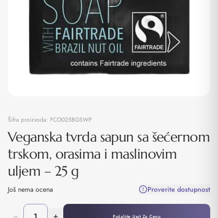
Šifra proizvoda:
FCO025BGSWP
Veganska tvrda sapun sa šećernom
trskom, orasima i maslinovim
uljem – 25 g
Još nema ocena
Proverite dostupnost
−
+
Pošaljite Upit Za Cenu