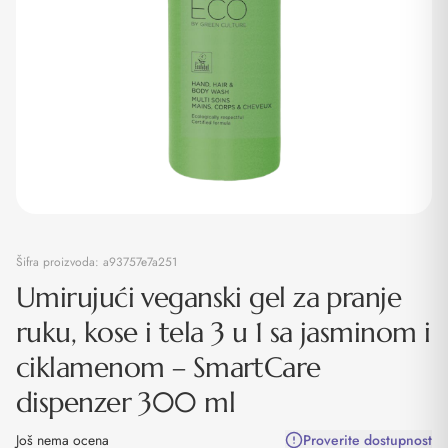
Šifra proizvoda:
a93757e7a251
Umirujući veganski gel za pranje
ruku, kose i tela 3 u 1 sa jasminom i
ciklamenom – SmartCare
dispenzer 300 ml
Još nema ocena
Proverite dostupnost