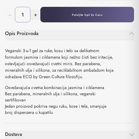
−
+
Pošaljite Upit Za Cenu
Opis Proizvoda
Veganski 3-u-1 gel za ruke, kosu i telo sa delikatnom
formulom jasmina i ciklamena koji nežno čisti bez iritacije,
ostavljajući osvežavajući cvetni miris. Bez parabena,
mineralnih ulja i silikona, sa reciklabilnom ambalažom koja
odražava ECO by Green Culture filozofiju.
Osvežavajuća cvetna kombinacija jasmina i ciklamena
Bez parabena, mineralnih ulja i silikona, veganski
sertifikovan
Jedan proizvod pokriva negu ruku, kose i tela, smanjuje
broj dispenzera u kupatilu
Dostava