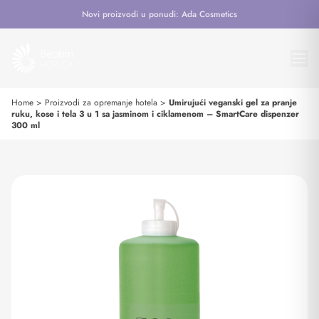
Novi proizvodi u ponudi: Ada Cosmetics
Home
>
Proizvodi za opremanje hotela
>
Umirujući veganski gel za pranje
ruku, kose i tela 3 u 1 sa jasminom i ciklamenom – SmartCare dispenzer
300 ml