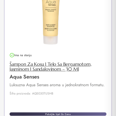
Ima na stanju
Šampon Za Kosu I Telo Sa Bergamotom,
Jasminom I Sandalovinom – 30 Ml
Aqua Senses
Luksuzna Aqua Senses aroma u jednokratnom formatu.
Šifra proizvoda: AQS030TUSHB
Pošaljite Upit Za Cenu