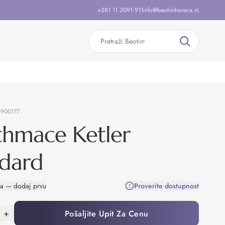
+381 11 3091 911
info@beotimhoreca.rs
:
900177
thmace Ketler
ndard
na — dodaj prvu
Proverite dostupnost
+
Pošaljite Upit Za Cenu