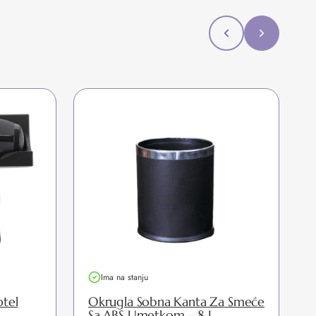
Ima na stanju
tel
Okrugla Sobna Kanta Za Smeće
Sa ABS Umetkom – 8 L