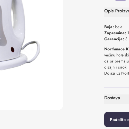
Opis Proizv
Boja:
bela
Zapremina:
1
Garancija:
3 
Northmace K
većinu hotels
da pripremaju 
dizajn i širok
Dolazi uz Nor
Dostava
Podelite 