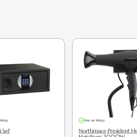
stanju
Ima na stanju
i Sef
Northmace President Ho
Hairdryer 2000W