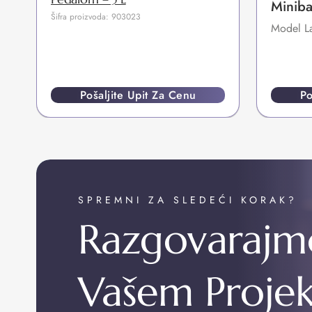
Miniba
Šifra proizvoda: 903023
Model L
Pošaljite Upit Za Cenu
Po
SPREMNI ZA SLEDEĆI KORAK?
Razgovarajm
Vašem Proje