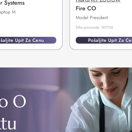
r Systems
Fire CO
aptop M
Model President
Šifra proizvoda: 007726
šaljite Upit Za Cenu
Pošaljite Upit Za C
o O
ktu