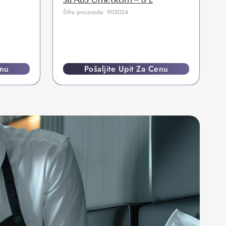
Šifra proizvoda: 903024
enu
Pošaljite Upit Za Cenu