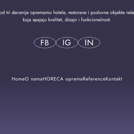
od tri decenije opremamo hotele, restorane i poslovne objekte reš
koja spajaju kvalitet, dizajn i funkcionalnost.
Home
O nama
HORECA oprema
Reference
Kontakt