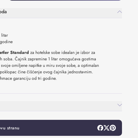
oda
 litar
godine
etler Standard
za hotelske sobe idealan je izbor za
kih soba. Čajnik zapremine 1 litar omogućava gostima
svoje omiljene napitke u miru svoje sobe, a optimalan
i poklopac čine čišćenje ovog čajnika jednostavnim.
thmace garanciju od tri godine.
ovu stranu