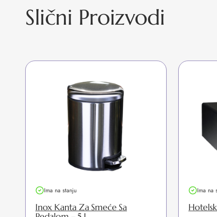
Slični Proizvodi
Ima na stanju
Ima na 
Inox Kanta Za Smeće Sa
Hotelsk
Pedalom – 5 L