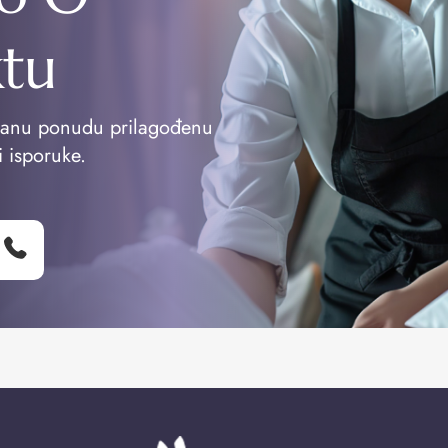
ktu
vanu ponudu prilagođenu
i isporuke.