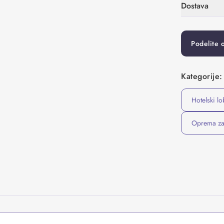
Dostava
Podelite 
Kategorije:
Hotelski lo
Oprema za 