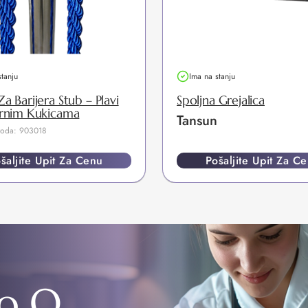
stanju
Ima na stanju
a Barijera Stub – Plavi
Spoljna Grejalica
brnim Kukicama
Tansun
zvoda: 903018
šaljite Upit Za Cenu
Pošaljite Upit Za C
o O