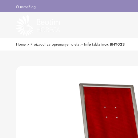
O nama
Blog
Home
>
Proizvodi za opremanje hotela
>
Info tabla inox BHY023