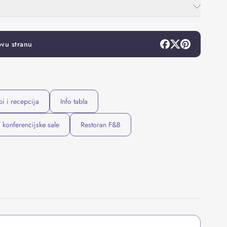
ovu stranu
bi i recepcija
Info tabla
konferencijske sale
Restoran F&B