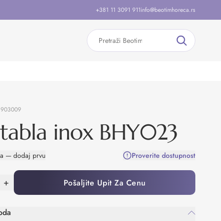
+381 11 3091 911
info@beotimhoreca.rs
:
903009
 tabla inox BHY023
na — dodaj prvu
Proverite dostupnost
+
Pošaljite Upit Za Cenu
oda