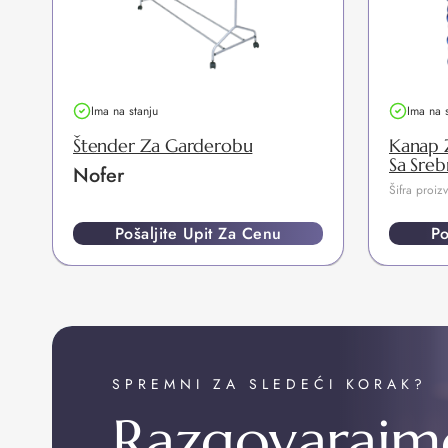
Ima na stanju
Ima na 
Štender Za Garderobu
Kanap Z
Sa Sre
Nofer
Šifra proi
Pošaljite Upit Za Cenu
Po
SPREMNI ZA SLEDEĆI KORAK?
Razgovarajm