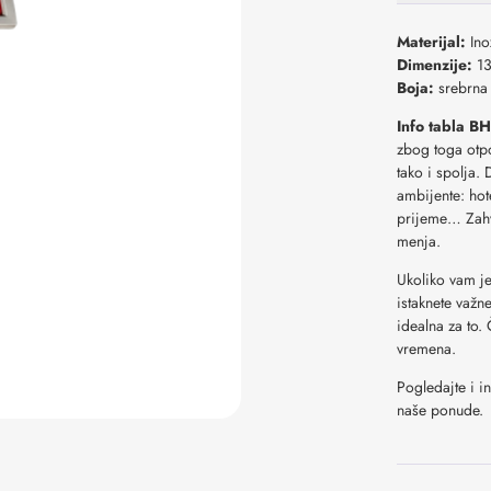
Materijal:
Ino
Dimenzije:
13
Boja:
srebrna
Info tabla 
zbog toga otpo
tako i spolja. 
ambijente: hot
prijeme… Zahva
menja.
Ukoliko vam je
istaknete važn
idealna za to. 
vremena.
Pogledajte i
i
naše ponude.