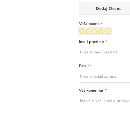
Dodaj Ocenu
Vaša ocena
*
Ime i prezime
*
Email
*
Vaš komentar
*