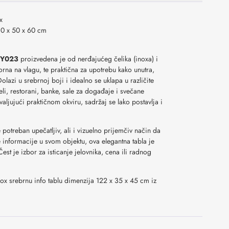
x
0 x 50 x 60 cm
BHY023
proizvedena je od nerđajućeg čelika (inoxa) i
rna na vlagu, te praktična za upotrebu kako unutra,
Dolazi u srebrnoj boji i idealno se uklapa u različite
eli, restorani, banke, sale za događaje i svečane
ljujući praktičnom okviru, sadržaj se lako postavlja i
 potreban upečatljiv, ali i vizuelno prijemčiv način da
e informacije u svom objektu, ova elegantna tabla je
Čest je izbor za isticanje jelovnika, cena ili radnog
nox srebrnu info tablu dimenzija 122 x 35 x 45 cm
iz