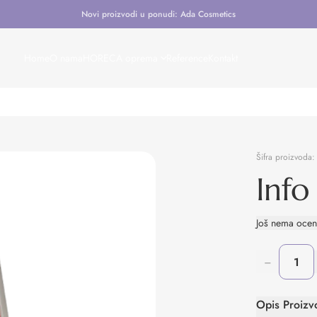
Novi proizvodi u ponudi: Ada Cosmetics
Home
O nama
HORECA oprema
Reference
Kontakt
Šifra proizvoda
Info
Još nema oce
−
Opis Proizv