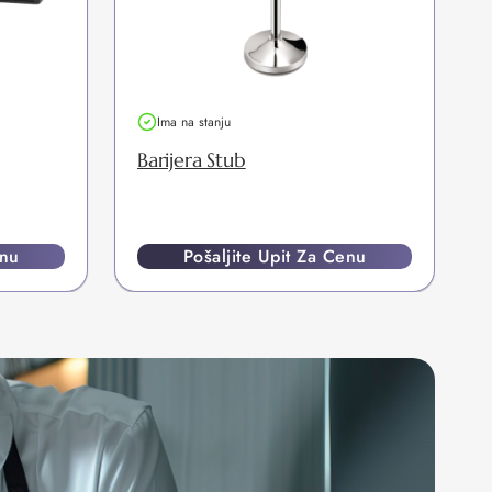
Ima na stanju
Barijera Stub
enu
Pošaljite Upit Za Cenu