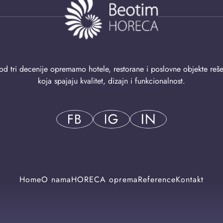
od tri decenije opremamo hotele, restorane i poslovne objekte reš
koja spajaju kvalitet, dizajn i funkcionalnost.
Home
O nama
HORECA oprema
Reference
Kontakt