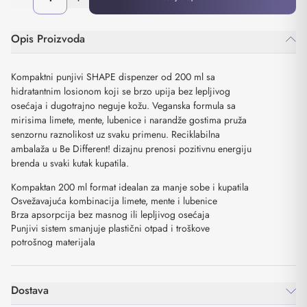
Opis Proizvoda
Kompaktni punjivi SHAPE dispenzer od 200 ml sa
hidratantnim losionom koji se brzo upija bez lepljivog
osećaja i dugotrajno neguje kožu. Veganska formula sa
mirisima limete, mente, lubenice i narandže gostima pruža
senzornu raznolikost uz svaku primenu. Reciklabilna
ambalaža u Be Different! dizajnu prenosi pozitivnu energiju
brenda u svaki kutak kupatila.
Kompaktan 200 ml format idealan za manje sobe i kupatila
Osvežavajuća kombinacija limete, mente i lubenice
Brza apsorpcija bez masnog ili lepljivog osećaja
Punjivi sistem smanjuje plastični otpad i troškove
potrošnog materijala
Dostava