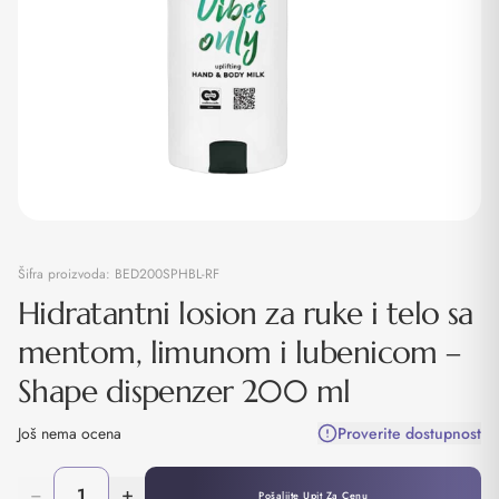
Šifra proizvoda:
BED200SPHBL-RF
Hidratantni losion za ruke i telo sa
mentom, limunom i lubenicom –
Shape dispenzer 200 ml
Još nema ocena
Proverite dostupnost
−
+
Pošaljite Upit Za Cenu