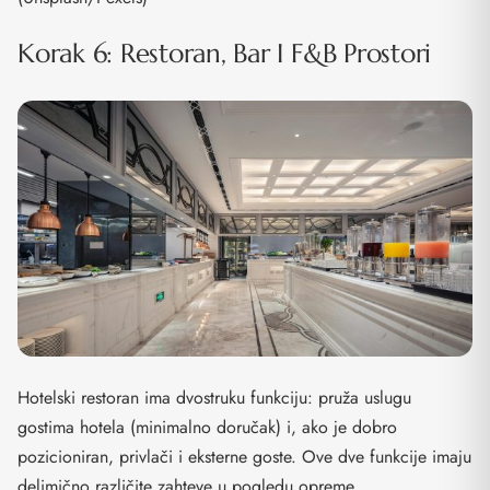
Korak 6: Restoran, Bar I F&B Prostori
Hotelski restoran ima dvostruku funkciju: pruža uslugu
gostima hotela (minimalno doručak) i, ako je dobro
pozicioniran, privlači i eksterne goste. Ove dve funkcije imaju
delimično različite zahteve u pogledu opreme.