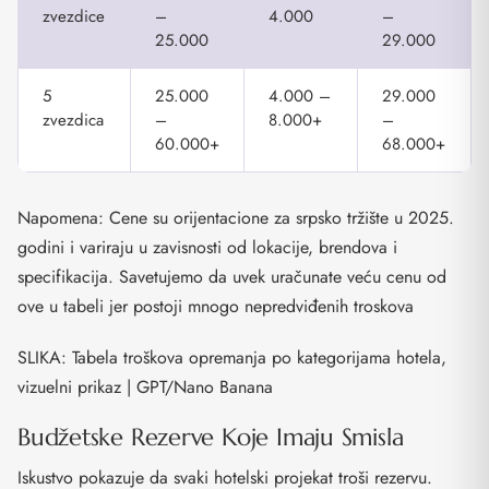
zvezdice
–
4.000
–
25.000
29.000
5
25.000
4.000 –
29.000
zvezdica
–
8.000+
–
60.000+
68.000+
Napomena: Cene su orijentacione za srpsko tržište u 2025.
godini i variraju u zavisnosti od lokacije, brendova i
specifikacija. Savetujemo da uvek uračunate veću cenu od
ove u tabeli jer postoji mnogo nepredviđenih troskova
SLIKA: Tabela troškova opremanja po kategorijama hotela,
vizuelni prikaz | GPT/Nano Banana
Budžetske Rezerve Koje Imaju Smisla
Iskustvo pokazuje da svaki hotelski projekat troši rezervu.