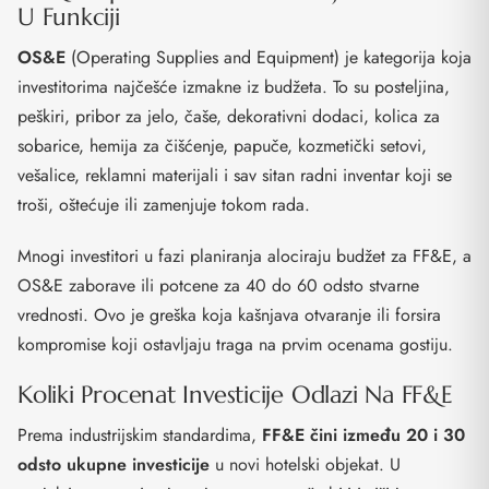
U Funkciji
OS&E
(Operating Supplies and Equipment) je kategorija koja
investitorima najčešće izmakne iz budžeta. To su posteljina,
peškiri, pribor za jelo, čaše, dekorativni dodaci, kolica za
sobarice, hemija za čišćenje, papuče, kozmetički setovi,
vešalice, reklamni materijali i sav sitan radni inventar koji se
troši, oštećuje ili zamenjuje tokom rada.
Mnogi investitori u fazi planiranja alociraju budžet za FF&E, a
OS&E zaborave ili potcene za 40 do 60 odsto stvarne
vrednosti. Ovo je greška koja kašnjava otvaranje ili forsira
kompromise koji ostavljaju traga na prvim ocenama gostiju.
Koliki Procenat Investicije Odlazi Na FF&E
Prema industrijskim standardima,
FF&E čini između 20 i 30
odsto ukupne investicije
u novi hotelski objekat. U