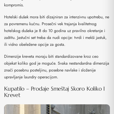
kompromis.
Hotelski dušek mora biti dizajniran za intenzivnu upotrebu, ne
za povremenu kućnu. Prosečni vek trajanja kvalitetnog
hotelskog dušeka je 8 do 10 godina uz pravilno okretanje i
zaštitu. Jastučni set treba da nudi opcije: tvrdi i mekši jastuk,
ili vidno obeležene opcije za gosta.
Dimenzije kreveta moraju biti standardizovane kroz ceo
objekat koliko god je moguće. Svaka nestandardna dimenzija
znači posebnu posteljinu, posebne navlake i složenije
upravljanje laundry operacijom.
Kupatilo – Prodaje Smeštaj Skoro Koliko I
Krevet