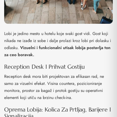
Lobi je jedino mesto u hotelu koje svaki gost vidi. Gost koji
nikada ne izađe iz sobe i dalje prolazi kroz lobi pri dolasku i
odlasku.
Vizuelni i funkcionalni utisak lobija postavlja ton
za ceo boravak.
Reception Desk I Prihvat Gostiju
Reception desk mora biti projektovan za efikasan rad, ne
samo za vizuelni efekat. Visina countera, pozicioniranje
monitora, prostor za bagaž i protok gostiju su operativni
elementi koji utiču na brzinu check-ina.
Oprema Lobija: Kolica Za Prtljag, Barijere I
Signalizacija