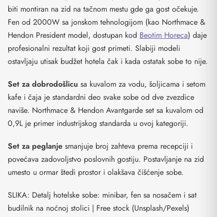
biti montiran na zid na tačnom mestu gde ga gost očekuje.
Fen od 2000W sa jonskom tehnologijom (kao Northmace &
Hendon President model, dostupan kod
Beotim Horeca
) daje
profesionalni rezultat koji gost primeti. Slabiji modeli
ostavljaju utisak budžet hotela čak i kada ostatak sobe to nije.
Set za dobrodošlicu
sa kuvalom za vodu, šoljicama i setom
kafe i čaja je standardni deo svake sobe od dve zvezdice
naviše. Northmace & Hendon Avantgarde set sa kuvalom od
0,9L je primer industrijskog standarda u ovoj kategoriji.
Set za peglanje
smanjuje broj zahteva prema recepciji i
povećava zadovoljstvo poslovnih gostiju. Postavljanje na zid
umesto u ormar štedi prostor i olakšava čišćenje sobe.
SLIKA: Detalj hotelske sobe: minibar, fen sa nosačem i sat
budilnik na noćnoj stolici | Free stock (Unsplash/Pexels)