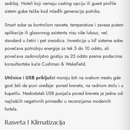
sadržaj. Hoteli koji nemaju casting opciju ili guest profile
sistem gube tačke kod mlađih generacija putnika.
Smart sobe sa kontrolom rasvete, temperature i zavesa putem
aplikacije ili glasovnog asistenta nisu više luksuz, već
standard u četiri i pet zvezdica. Investicija u IoT sisteme sobe
povećava potrošnju energije za tek 5 do 10 odsto, ali
povećava zadovoljstvo gostiju za 25 odsto prema podacima
konsultantske kuće Cushman & Wakefield.
Utičnice i USB priključci
moraju biti na svakom mestu gde
gost želi da puni uređaje: pored kreveta, na radnom stolu i u
kupatilu. Nedostatak USB punjača pored kreveta je jedna od
najčešćih negativnih primedbi u recenzijama modernih
hotela.
Rasveta I Klimatizacija