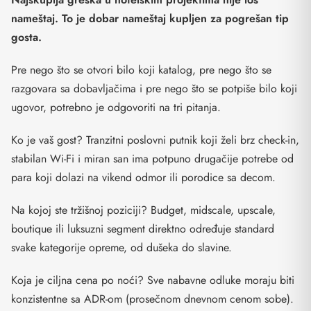
nameštaj. To je dobar nameštaj kupljen za pogrešan tip
gosta.
Pre nego što se otvori bilo koji katalog, pre nego što se
razgovara sa dobavljačima i pre nego što se potpiše bilo koji
ugovor, potrebno je odgovoriti na tri pitanja.
Ko je vaš gost? Tranzitni poslovni putnik koji želi brz check-in,
stabilan Wi-Fi i miran san ima potpuno drugačije potrebe od
para koji dolazi na vikend odmor ili porodice sa decom.
Na kojoj ste tržišnoj poziciji? Budget, midscale, upscale,
boutique ili luksuzni segment direktno određuje standard
svake kategorije opreme, od dušeka do slavine.
Koja je ciljna cena po noći? Sve nabavne odluke moraju biti
konzistentne sa ADR-om (prosečnom dnevnom cenom sobe).