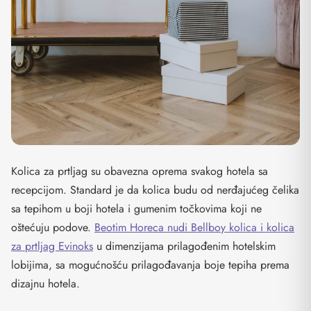
Kolica za prtljag su obavezna oprema svakog hotela sa
recepcijom. Standard je da kolica budu od nerđajućeg čelika
sa tepihom u boji hotela i gumenim točkovima koji ne
oštećuju podove.
Beotim Horeca nudi Bellboy kolica i kolica
za prtljag Evinoks
u dimenzijama prilagođenim hotelskim
lobijima, sa mogućnošću prilagođavanja boje tepiha prema
dizajnu hotela.