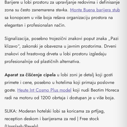
Barijere u lobi prostoru za upravljanje redovima i definisanje
zona su često zanemarena stavka.
Monte Buena barijera stub
sa konopcem u više boja rešava organizaciju prostora na
elegantan i profesionalan način.
Signalizacija, posebno trojezični znakovi poput znaka „Pazi
klizavo“, zakonski je obavezna u javnim prostorima. Drveni
znakovi od hrastovog drveta u lobi prostoru izgledaju
profesionalnije od plastičnih alternativa.
Aparat za čišćenje cipela
u lobi zoni je detalj koji gosti
primete i cene, posebno u hotelima koji primaju poslovne
goste.
Heute Int Cosmo Plus model
koji nudi Beotim Horeca
radi na motoru od 1200 obrtaja i dostupan je u više boja.
SLIKA: Moderan hotelski lobi sa koricama za prtljag,
reception deskom i barijerama za red | Free stock
(Unsplash/Pexels)