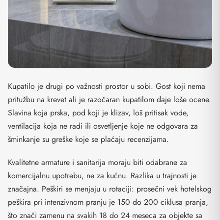
Kupatilo je drugi po važnosti prostor u sobi. Gost koji nema
pritužbu na krevet ali je razočaran kupatilom daje loše ocene.
Slavina koja prska, pod koji je klizav, loš pritisak vode,
ventilacija koja ne radi ili osvetljenje koje ne odgovara za
šminkanje su greške koje se plaćaju recenzijama.
Kvalitetne armature i sanitarija moraju biti odabrane za
komercijalnu upotrebu, ne za kućnu. Razlika u trajnosti je
značajna. Peškiri se menjaju u rotaciji: prosečni vek hotelskog
peškira pri intenzivnom pranju je 150 do 200 ciklusa pranja,
što znači zamenu na svakih 18 do 24 meseca za objekte sa