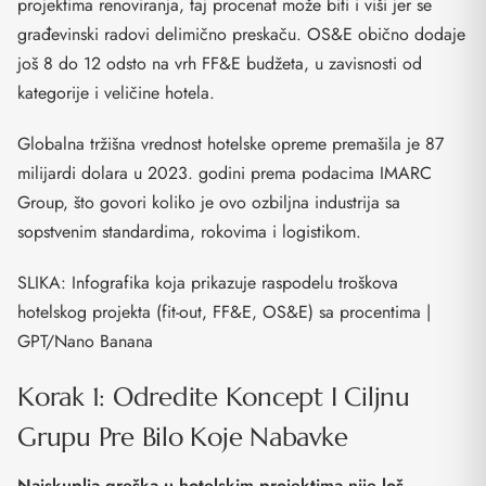
projektima renoviranja, taj procenat može biti i viši jer se
građevinski radovi delimično preskaču. OS&E obično dodaje
još 8 do 12 odsto na vrh FF&E budžeta, u zavisnosti od
kategorije i veličine hotela.
Globalna tržišna vrednost hotelske opreme premašila je 87
milijardi dolara u 2023. godini prema podacima IMARC
Group, što govori koliko je ovo ozbiljna industrija sa
sopstvenim standardima, rokovima i logistikom.
SLIKA: Infografika koja prikazuje raspodelu troškova
hotelskog projekta (fit-out, FF&E, OS&E) sa procentima |
GPT/Nano Banana
Korak 1: Odredite Koncept I Ciljnu
Grupu Pre Bilo Koje Nabavke
Najskuplja greška u hotelskim projektima nije loš