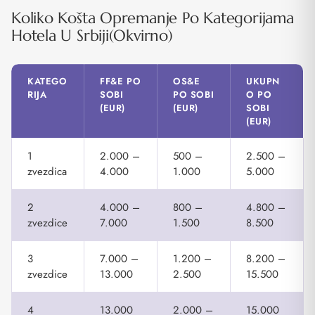
Koliko Košta Opremanje Po Kategorijama
Hotela U Srbiji(okvirno)
KATEGO
FF&E PO
OS&E
UKUPN
RIJA
SOBI
PO SOBI
O PO
(EUR)
(EUR)
SOBI
(EUR)
1
2.000 –
500 –
2.500 –
zvezdica
4.000
1.000
5.000
2
4.000 –
800 –
4.800 –
zvezdice
7.000
1.500
8.500
3
7.000 –
1.200 –
8.200 –
zvezdice
13.000
2.500
15.500
4
13.000
2.000 –
15.000