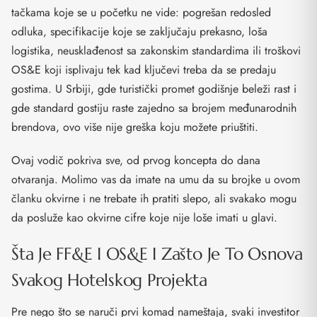
tačkama koje se u početku ne vide: pogrešan redosled
odluka, specifikacije koje se zaključaju prekasno, loša
logistika, neusklađenost sa zakonskim standardima ili troškovi
OS&E koji isplivaju tek kad ključevi treba da se predaju
gostima. U Srbiji, gde turistički promet godišnje beleži rast i
gde standard gostiju raste zajedno sa brojem međunarodnih
brendova, ovo više nije greška koju možete priuštiti.
Ovaj vodič pokriva sve, od prvog koncepta do dana
otvaranja. Molimo vas da imate na umu da su brojke u ovom
članku okvirne i ne trebate ih pratiti slepo, ali svakako mogu
da posluže kao okvirne cifre koje nije loše imati u glavi.
Šta Je FF&E I OS&E I Zašto Je To Osnova
Svakog Hotelskog Projekta
Pre nego što se naruči prvi komad nameštaja, svaki investitor