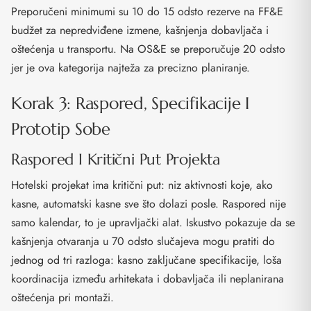
Preporučeni minimumi su 10 do 15 odsto rezerve na FF&E
budžet za nepredviđene izmene, kašnjenja dobavljača i
oštećenja u transportu. Na OS&E se preporučuje 20 odsto
jer je ova kategorija najteža za precizno planiranje.
Korak 3: Raspored, Specifikacije I
Prototip Sobe
Raspored I Kritični Put Projekta
Hotelski projekat ima kritični put: niz aktivnosti koje, ako
kasne, automatski kasne sve što dolazi posle. Raspored nije
samo kalendar, to je upravljački alat. Iskustvo pokazuje da se
kašnjenja otvaranja u 70 odsto slučajeva mogu pratiti do
jednog od tri razloga: kasno zaključane specifikacije, loša
koordinacija između arhitekata i dobavljača ili neplanirana
oštećenja pri montaži.