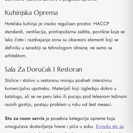
Kuhinjska Oprema
Hotelska kuhinja je visoko regulisan prostor. HACCP
standardi, ventilacija, protivpožarna zaštita, površine koje se
lako čiste i razdvajanje zona su obavezni elementi koji se
definišu u saradnji sa tehnologom ishrane, ne samo sa
arhitektom.
Sala Za Doručak I Restoran
Stolice i stolovi u restoranu moraju podneti intenzivnu
komercijalnu upotrebu. Materijali koji izgledaju dobro u
katalogu, ali se ne peru lako ili pucaju pod telesnom težinom
raznih gostiju, postaju problem u roku od šest meseci.
Sto za room servis
je posebna kategorija opreme koja
omogućava dostavljanje hrane i pića u sobu.
Evinoks sto za