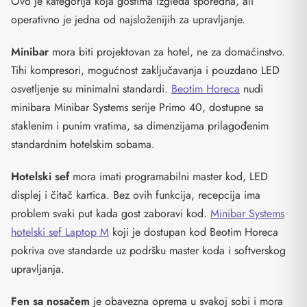
Ovo je kategorija koja gostima izgleda sporedna, ali
operativno je jedna od najsloženijih za upravljanje.
Minibar
mora biti projektovan za hotel, ne za domaćinstvo.
Tihi kompresori, mogućnost zaključavanja i pouzdano LED
osvetljenje su minimalni standardi.
Beotim Horeca
nudi
minibara Minibar Systems serije Primo 40, dostupne sa
staklenim i punim vratima, sa dimenzijama prilagođenim
standardnim hotelskim sobama.
Hotelski sef
mora imati programabilni master kod, LED
displej i čitač kartica. Bez ovih funkcija, recepcija ima
problem svaki put kada gost zaboravi kod.
Minibar Systems
hotelski sef Laptop M
koji je dostupan kod Beotim Horeca
pokriva ove standarde uz podršku master koda i softverskog
upravljanja.
Fen sa nosačem
je obavezna oprema u svakoj sobi i mora