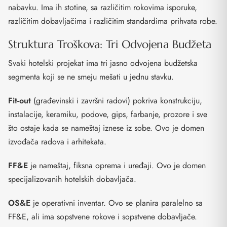
nabavku. Ima ih stotine, sa različitim rokovima isporuke,
različitim dobavljačima i različitim standardima prihvata robe.
Struktura Troškova: Tri Odvojena Budžeta
Svaki hotelski projekat ima tri jasno odvojena budžetska
segmenta koji se ne smeju mešati u jednu stavku.
Fit-out
(građevinski i završni radovi) pokriva konstrukciju,
instalacije, keramiku, podove, gips, farbanje, prozore i sve
što ostaje kada se nameštaj iznese iz sobe. Ovo je domen
izvođača radova i arhitekata.
FF&E
je nameštaj, fiksna oprema i uređaji. Ovo je domen
specijalizovanih hotelskih dobavljača.
OS&E
je operativni inventar. Ovo se planira paralelno sa
FF&E, ali ima sopstvene rokove i sopstvene dobavljače.