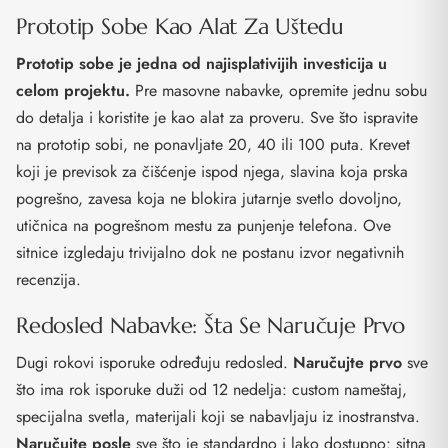
Prototip Sobe Kao Alat Za Uštedu
Prototip sobe je jedna od najisplativijih investicija u
celom projektu.
Pre masovne nabavke, opremite jednu sobu
do detalja i koristite je kao alat za proveru. Sve što ispravite
na prototip sobi, ne ponavljate 20, 40 ili 100 puta. Krevet
koji je previsok za čišćenje ispod njega, slavina koja prska
pogrešno, zavesa koja ne blokira jutarnje svetlo dovoljno,
utičnica na pogrešnom mestu za punjenje telefona. Ove
sitnice izgledaju trivijalno dok ne postanu izvor negativnih
recenzija.
Redosled Nabavke: Šta Se Naručuje Prvo
Dugi rokovi isporuke određuju redosled.
Naručujte prvo
sve
što ima rok isporuke duži od 12 nedelja: custom nameštaj,
specijalna svetla, materijali koji se nabavljaju iz inostranstva.
Naručujte posle
sve što je standardno i lako dostupno: sitna