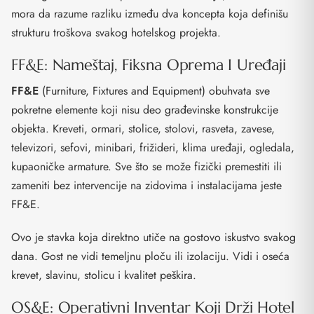
mora da razume razliku između dva koncepta koja definišu
strukturu troškova svakog hotelskog projekta.
FF&E: Nameštaj, Fiksna Oprema I Uređaji
FF&E
(Furniture, Fixtures and Equipment) obuhvata sve
pokretne elemente koji nisu deo građevinske konstrukcije
objekta. Kreveti, ormari, stolice, stolovi, rasveta, zavese,
televizori, sefovi, minibari, frižideri, klima uređaji, ogledala,
kupaoničke armature. Sve što se može fizički premestiti ili
zameniti bez intervencije na zidovima i instalacijama jeste
FF&E.
Ovo je stavka koja direktno utiče na gostovo iskustvo svakog
dana. Gost ne vidi temeljnu ploču ili izolaciju. Vidi i oseća
krevet, slavinu, stolicu i kvalitet peškira.
OS&E: Operativni Inventar Koji Drži Hotel