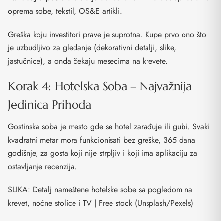
oprema sobe, tekstil, OS&E artikli.
Greška koju investitori prave je suprotna. Kupe prvo ono što
je uzbudljivo za gledanje (dekorativni detalji, slike,
jastučnice), a onda čekaju mesecima na krevete.
Korak 4: Hotelska Soba – Najvažnija
Jedinica Prihoda
Gostinska soba je mesto gde se hotel zarađuje ili gubi. Svaki
kvadratni metar mora funkcionisati bez greške, 365 dana
godišnje, za gosta koji nije strpljiv i koji ima aplikaciju za
ostavljanje recenzija.
SLIKA: Detalj nameštene hotelske sobe sa pogledom na
krevet, noćne stolice i TV | Free stock (Unsplash/Pexels)