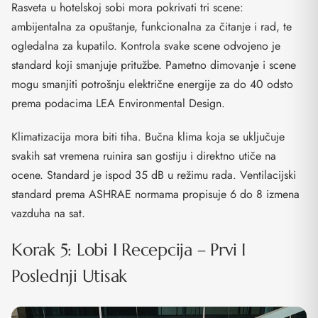
Rasveta u hotelskoj sobi mora pokrivati tri scene:
ambijentalna za opuštanje, funkcionalna za čitanje i rad, te
ogledalna za kupatilo. Kontrola svake scene odvojeno je
standard koji smanjuje pritužbe. Pametno dimovanje i scene
mogu smanjiti potrošnju električne energije za do 40 odsto
prema podacima LEA Environmental Design.
Klimatizacija mora biti tiha. Bučna klima koja se uključuje
svakih sat vremena ruinira san gostiju i direktno utiče na
ocene. Standard je ispod 35 dB u režimu rada. Ventilacijski
standard prema ASHRAE normama propisuje 6 do 8 izmena
vazduha na sat.
Korak 5: Lobi I Recepcija – Prvi I
Poslednji Utisak